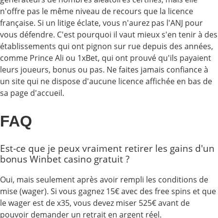
n'offre pas le même niveau de recours que la licence
française. Si un litige éclate, vous n'aurez pas l'ANJ pour
vous défendre. C'est pourquoi il vaut mieux s'en tenir à des
établissements qui ont pignon sur rue depuis des années,
comme Prince Ali ou 1xBet, qui ont prouvé qu'ils payaient
leurs joueurs, bonus ou pas. Ne faites jamais confiance à
un site qui ne dispose d'aucune licence affichée en bas de
sa page d'accueil.
FAQ
Est-ce que je peux vraiment retirer les gains d'un
bonus Winbet casino gratuit ?
Oui, mais seulement après avoir rempli les conditions de
mise (wager). Si vous gagnez 15€ avec des free spins et que
le wager est de x35, vous devez miser 525€ avant de
pouvoir demander un retrait en argent réel.