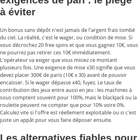
exigences de pari : le piège
à éviter
Un bonus sans dépôt n'est jamais de l'argent frais tombé
du ciel. La réalité, c'est le wager, ou condition de mise. Si
vous décrochez 20 free spins et que vous gagnez 10€, vous
ne pourrez pas retirer ces 10€ immédiatement.
L'opérateur va exiger que vous misiez ce montant
plusieurs fois. Une exigence de mise x30 signifie que vous
devez placer 300€ de paris (10€ x 30) avant de pouvoir
encaisser. Si le wager dépasse x40, fuyez. Le taux de
contribution des jeux entre aussi en jeu : les machines à
sous comptent souvent pour 100%, mais le blackjack ou la
roulette peuvent ne compter que pour 10% voire 0%.
Calculez vite si l'offre est réellement exploitable ou si c'est
juste un appât pour vous faire déposer ensuite.
Les alternatives fiables pour