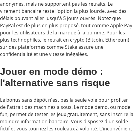
anonymes, mais ne supportent pas les retraits. Le
virement bancaire reste l'option la plus lourde, avec des
délais pouvant aller jusqu'à 5 jours ouvrés. Notez que
PayPal est de plus en plus proposé, tout comme Apple Pay
pour les utilisateurs de la marque à la pomme. Pour les
plus technophiles, le retrait en crypto (Bitcoin, Ethereum)
sur des plateformes comme Stake assure une
confidentialité et une vitesse inégalées.
Jouer en mode démo :
l'alternative sans risque
Le bonus sans dépôt n'est pas la seule voie pour profiter
de l'attrait des machines à sous. Le mode démo, ou mode
fun, permet de tester les jeux gratuitement, sans inscrire la
moindre information bancaire. Vous disposez d'un solde
fictif et vous tournez les rouleaux à volonté. L'inconvénient