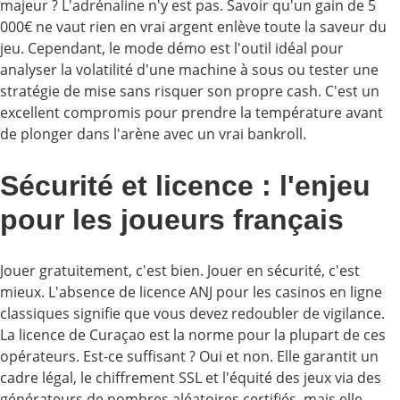
majeur ? L'adrénaline n'y est pas. Savoir qu'un gain de 5
000€ ne vaut rien en vrai argent enlève toute la saveur du
jeu. Cependant, le mode démo est l'outil idéal pour
analyser la volatilité d'une machine à sous ou tester une
stratégie de mise sans risquer son propre cash. C'est un
excellent compromis pour prendre la température avant
de plonger dans l'arène avec un vrai bankroll.
Sécurité et licence : l'enjeu
pour les joueurs français
Jouer gratuitement, c'est bien. Jouer en sécurité, c'est
mieux. L'absence de licence ANJ pour les casinos en ligne
classiques signifie que vous devez redoubler de vigilance.
La licence de Curaçao est la norme pour la plupart de ces
opérateurs. Est-ce suffisant ? Oui et non. Elle garantit un
cadre légal, le chiffrement SSL et l'équité des jeux via des
générateurs de nombres aléatoires certifiés, mais elle