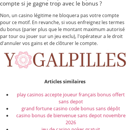
compte si je gagne trop avec le bonus ?
Non, un casino légitime ne bloquera pas votre compte
pour ce motif. En revanche, si vous enfreignez les termes
du bonus (parier plus que le montant maximum autorisé
par tour ou jouer sur un jeu exclu), l'opérateur a le droit
d'annuler vos gains et de clôturer le compte.
Articles similaires
play casinos accepte joueur français bonus offert
sans depot
grand fortune casino code bonus sans dépôt
casino bonus de bienvenue sans depot novembre
2026
jeu de casino poker gratuit