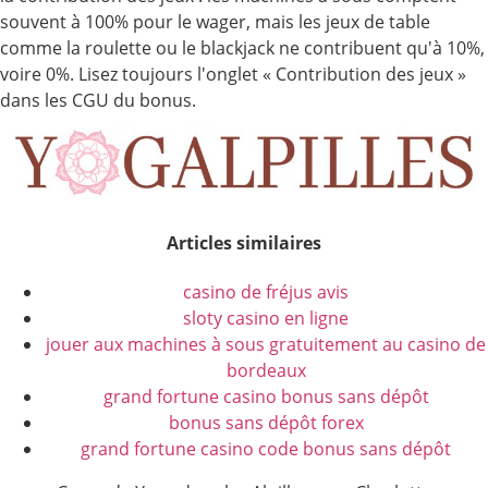
souvent à 100% pour le wager, mais les jeux de table
comme la roulette ou le blackjack ne contribuent qu'à 10%,
voire 0%. Lisez toujours l'onglet « Contribution des jeux »
dans les CGU du bonus.
Articles similaires
casino de fréjus avis
sloty casino en ligne
jouer aux machines à sous gratuitement au casino de
bordeaux
grand fortune casino bonus sans dépôt
bonus sans dépôt forex
grand fortune casino code bonus sans dépôt