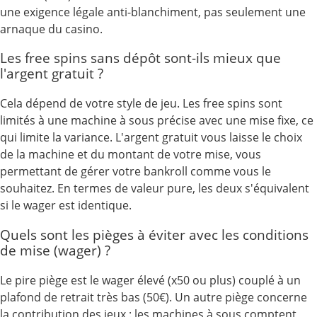
une exigence légale anti-blanchiment, pas seulement une
arnaque du casino.
Les free spins sans dépôt sont-ils mieux que
l'argent gratuit ?
Cela dépend de votre style de jeu. Les free spins sont
limités à une machine à sous précise avec une mise fixe, ce
qui limite la variance. L'argent gratuit vous laisse le choix
de la machine et du montant de votre mise, vous
permettant de gérer votre bankroll comme vous le
souhaitez. En termes de valeur pure, les deux s'équivalent
si le wager est identique.
Quels sont les pièges à éviter avec les conditions
de mise (wager) ?
Le pire piège est le wager élevé (x50 ou plus) couplé à un
plafond de retrait très bas (50€). Un autre piège concerne
la contribution des jeux : les machines à sous comptent