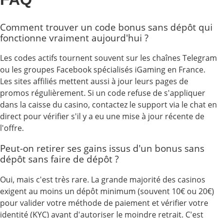
Comment trouver un code bonus sans dépôt qui
fonctionne vraiment aujourd'hui ?
Les codes actifs tournent souvent sur les chaînes Telegram
ou les groupes Facebook spécialisés iGaming en France.
Les sites affiliés mettent aussi à jour leurs pages de
promos régulièrement. Si un code refuse de s'appliquer
dans la caisse du casino, contactez le support via le chat en
direct pour vérifier s'il y a eu une mise à jour récente de
l'offre.
Peut-on retirer ses gains issus d'un bonus sans
dépôt sans faire de dépôt ?
Oui, mais c'est très rare. La grande majorité des casinos
exigent au moins un dépôt minimum (souvent 10€ ou 20€)
pour valider votre méthode de paiement et vérifier votre
identité (KYC) avant d'autoriser le moindre retrait. C'est