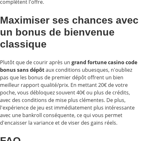
complètent l'offre.
Maximiser ses chances avec
un bonus de bienvenue
classique
Plutôt que de courir après un
grand fortune casino code
bonus sans dépôt
aux conditions ubuesques, n'oubliez
pas que les bonus de premier dépôt offrent un bien
meilleur rapport qualité/prix. En mettant 20€ de votre
poche, vous débloquez souvent 40€ ou plus de crédits,
avec des conditions de mise plus clémentes. De plus,
l'expérience de jeu est immédiatement plus intéressante
avec une bankroll conséquente, ce qui vous permet
d'encaisser la variance et de viser des gains réels.
FAQ