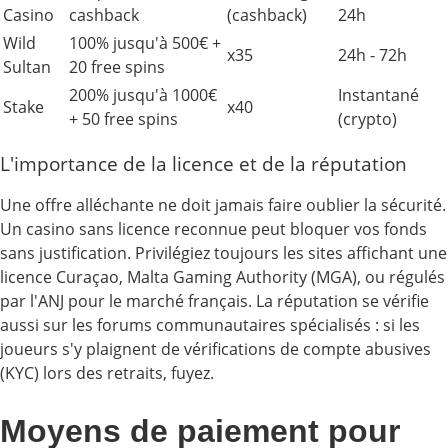
Casino
cashback
(cashback)
24h
Wild
100% jusqu'à 500€ +
x35
24h - 72h
Sultan
20 free spins
200% jusqu'à 1000€
Instantané
Stake
x40
+ 50 free spins
(crypto)
L'importance de la licence et de la réputation
Une offre alléchante ne doit jamais faire oublier la sécurité.
Un casino sans licence reconnue peut bloquer vos fonds
sans justification. Privilégiez toujours les sites affichant une
licence Curaçao, Malta Gaming Authority (MGA), ou régulés
par l'ANJ pour le marché français. La réputation se vérifie
aussi sur les forums communautaires spécialisés : si les
joueurs s'y plaignent de vérifications de compte abusives
(KYC) lors des retraits, fuyez.
Moyens de paiement pour