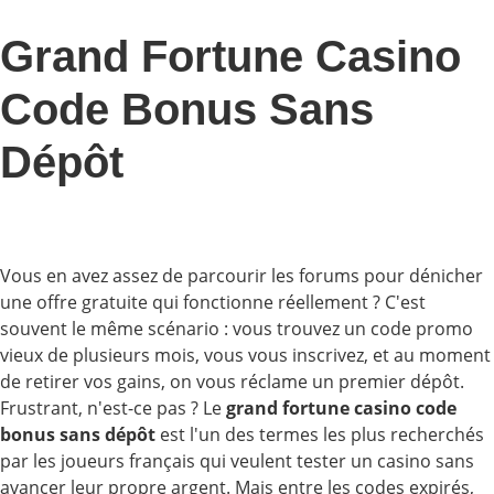
Grand Fortune Casino
Code Bonus Sans
Dépôt
Vous en avez assez de parcourir les forums pour dénicher
une offre gratuite qui fonctionne réellement ? C'est
souvent le même scénario : vous trouvez un code promo
vieux de plusieurs mois, vous vous inscrivez, et au moment
de retirer vos gains, on vous réclame un premier dépôt.
Frustrant, n'est-ce pas ? Le
grand fortune casino code
bonus sans dépôt
est l'un des termes les plus recherchés
par les joueurs français qui veulent tester un casino sans
avancer leur propre argent. Mais entre les codes expirés,