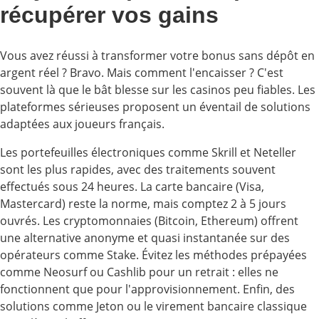
récupérer vos gains
Vous avez réussi à transformer votre bonus sans dépôt en
argent réel ? Bravo. Mais comment l'encaisser ? C'est
souvent là que le bât blesse sur les casinos peu fiables. Les
plateformes sérieuses proposent un éventail de solutions
adaptées aux joueurs français.
Les portefeuilles électroniques comme Skrill et Neteller
sont les plus rapides, avec des traitements souvent
effectués sous 24 heures. La carte bancaire (Visa,
Mastercard) reste la norme, mais comptez 2 à 5 jours
ouvrés. Les cryptomonnaies (Bitcoin, Ethereum) offrent
une alternative anonyme et quasi instantanée sur des
opérateurs comme Stake. Évitez les méthodes prépayées
comme Neosurf ou Cashlib pour un retrait : elles ne
fonctionnent que pour l'approvisionnement. Enfin, des
solutions comme Jeton ou le virement bancaire classique