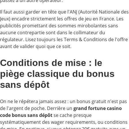
passez à un autre opérateur.
Il faut aussi garder en tête que l'ANJ (Autorité Nationale des
Jeux) encadre strictement les offres de jeu en France. Les
publicités promettant des sommes mirobolantes sans
aucune contrepartie sont dans le collimateur du
régulateur. Lisez toujours les Terms & Conditions de l'offre
avant de valider quoi que ce soit.
Conditions de mise : le
piège classique du bonus
sans dépôt
On ne le répétera jamais assez : un bonus gratuit n'est pas
de l'argent de poche. Derrière un
grand fortune casino
code bonus sans dépôt
se cache presque
systématiquement des wager requirements, ou conditions
de mise. En pratique, si vous obtenez 20€ gratuits avec un