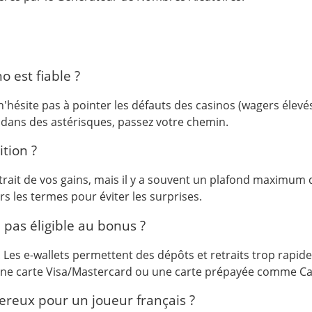
 est fiable ?
hésite pas à pointer les défauts des casinos (wagers élevés, 
e dans des astérisques, passez votre chemin.
tion ?
etrait de vos gains, mais il y a souvent un plafond maximum 
urs les termes pour éviter les surprises.
 pas éligible au bonus ?
s e-wallets permettent des dépôts et retraits trop rapides,
r une carte Visa/Mastercard ou une carte prépayée comme Ca
ereux pour un joueur français ?