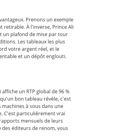
 avantageux. Prenons un exemple
etirable. À l'inverse, Prince Ali
t un plafond de mise par tour
itions. Les tableaux les plus
rd votre argent réel, et le
rentable et un dépôt englouti.
i affiche un RTP global de 96 %
 qu'un bon tableau révèle, c'est
urs machines à sous dans une
. C'est particulièrement vrai
es rapports mensuels de leurs
e des éditeurs de renom, vous