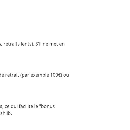
retraits lents). S'il ne met en
de retrait (par exemple 100€) ou
 ce qui facilite le "bonus
shlib.