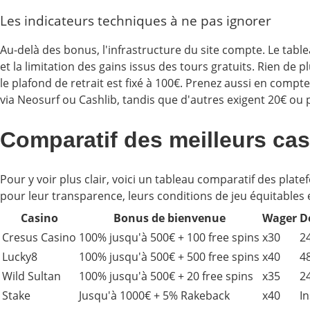
Les indicateurs techniques à ne pas ignorer
Au-delà des bonus, l'infrastructure du site compte. Le table
et la limitation des gains issus des tours gratuits. Rien de
le plafond de retrait est fixé à 100€. Prenez aussi en com
via Neosurf ou Cashlib, tandis que d'autres exigent 20€ ou 
Comparatif des meilleurs cas
Pour y voir plus clair, voici un tableau comparatif des plat
pour leur transparence, leurs conditions de jeu équitables e
Casino
Bonus de bienvenue
Wager
D
Cresus Casino
100% jusqu'à 500€ + 100 free spins
x30
2
Lucky8
100% jusqu'à 500€ + 500 free spins
x40
4
Wild Sultan
100% jusqu'à 500€ + 20 free spins
x35
2
Stake
Jusqu'à 1000€ + 5% Rakeback
x40
I