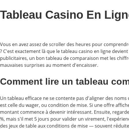
Tableau Casino En Lign
Vous en avez assez de scroller des heures pour comprendre 
? C'est exactement là que le tableau casino en ligne devient
publicitaires, un bon tableau de comparaison met les chiffres
mauvaises surprises au moment d'encaisser.
Comment lire un tableau comp
Un tableau efficace ne se contente pas d'aligner des noms
est celle du wager, ou condition de mise. Si une offre affi
montant commence à devenir intéressant. Ensuite, regardez l
%, mais s'il met 5 jours pour valider un virement, l'expérie
des jeux de table aux conditions de mise — souvent réduite 