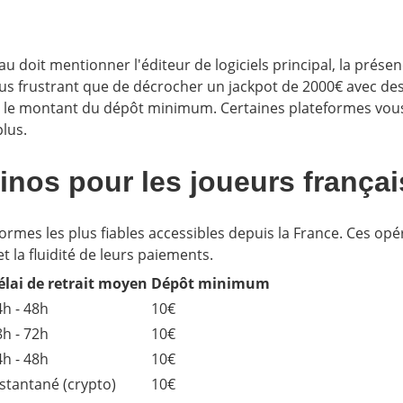
au doit mentionner l'éditeur de logiciels principal, la prése
 plus frustrant que de décrocher un jackpot de 2000€ avec de
pte le montant du dépôt minimum. Certaines plateformes vou
plus.
inos pour les joueurs françai
eformes les plus fiables accessibles depuis la France. Ces op
t la fluidité de leurs paiements.
élai de retrait moyen
Dépôt minimum
4h - 48h
10€
8h - 72h
10€
4h - 48h
10€
nstantané (crypto)
10€