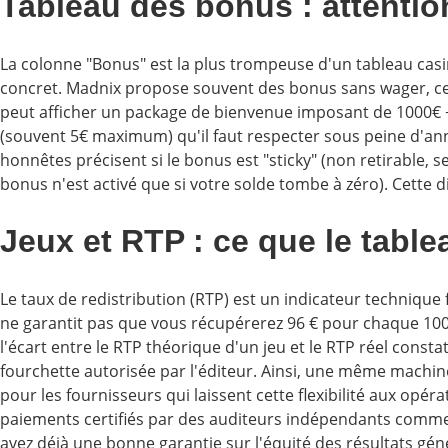
Tableau des bonus : attenti
La colonne "Bonus" est la plus trompeuse d'un tableau cas
concret. Madnix propose souvent des bonus sans wager, ce qu
peut afficher un package de bienvenue imposant de 1000€ + 
(souvent 5€ maximum) qu'il faut respecter sous peine d'annul
honnêtes précisent si le bonus est "sticky" (non retirable, 
bonus n'est activé que si votre solde tombe à zéro). Cette di
Jeux et RTP : ce que le table
Le taux de redistribution (RTP) est un indicateur technique
ne garantit pas que vous récupérerez 96 € pour chaque 100 €
l'écart entre le RTP théorique d'un jeu et le RTP réel const
fourchette autorisée par l'éditeur. Ainsi, une même machine
pour les fournisseurs qui laissent cette flexibilité aux opé
paiements certifiés par des auditeurs indépendants comme
avez déjà une bonne garantie sur l'équité des résultats gé