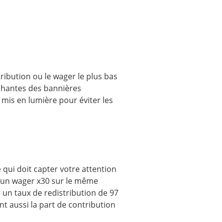
ribution ou le wager le plus bas
léchantes des bannières
t mis en lumière pour éviter les
qui doit capter votre attention
e, un wager x30 sur le même
 un taux de redistribution de 97
nt aussi la part de contribution