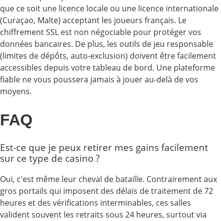
que ce soit une licence locale ou une licence internationale
(Curaçao, Malte) acceptant les joueurs français. Le
chiffrement SSL est non négociable pour protéger vos
données bancaires. De plus, les outils de jeu responsable
(limites de dépôts, auto-exclusion) doivent être facilement
accessibles depuis votre tableau de bord. Une plateforme
fiable ne vous poussera jamais à jouer au-delà de vos
moyens.
FAQ
Est-ce que je peux retirer mes gains facilement
sur ce type de casino ?
Oui, c'est même leur cheval de bataille. Contrairement aux
gros portails qui imposent des délais de traitement de 72
heures et des vérifications interminables, ces salles
valident souvent les retraits sous 24 heures, surtout via