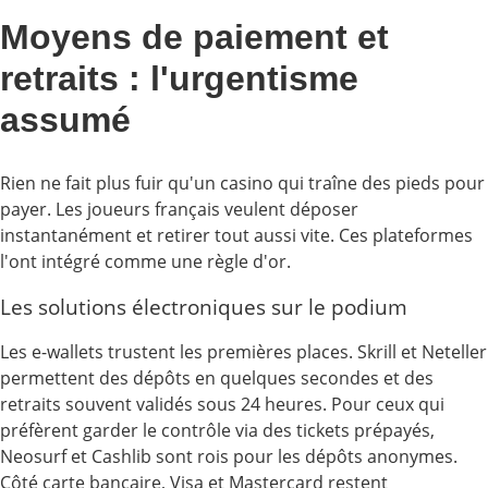
Moyens de paiement et
retraits : l'urgentisme
assumé
Rien ne fait plus fuir qu'un casino qui traîne des pieds pour
payer. Les joueurs français veulent déposer
instantanément et retirer tout aussi vite. Ces plateformes
l'ont intégré comme une règle d'or.
Les solutions électroniques sur le podium
Les e-wallets trustent les premières places. Skrill et Neteller
permettent des dépôts en quelques secondes et des
retraits souvent validés sous 24 heures. Pour ceux qui
préfèrent garder le contrôle via des tickets prépayés,
Neosurf et Cashlib sont rois pour les dépôts anonymes.
Côté carte bancaire, Visa et Mastercard restent