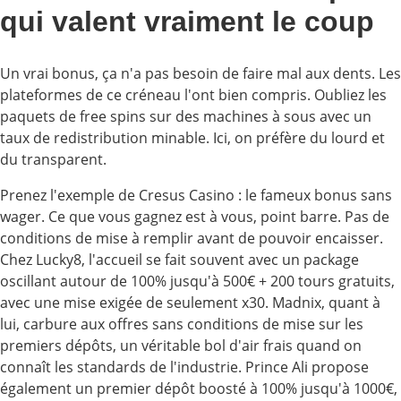
qui valent vraiment le coup
Un vrai bonus, ça n'a pas besoin de faire mal aux dents. Les
plateformes de ce créneau l'ont bien compris. Oubliez les
paquets de free spins sur des machines à sous avec un
taux de redistribution minable. Ici, on préfère du lourd et
du transparent.
Prenez l'exemple de Cresus Casino : le fameux bonus sans
wager. Ce que vous gagnez est à vous, point barre. Pas de
conditions de mise à remplir avant de pouvoir encaisser.
Chez Lucky8, l'accueil se fait souvent avec un package
oscillant autour de 100% jusqu'à 500€ + 200 tours gratuits,
avec une mise exigée de seulement x30. Madnix, quant à
lui, carbure aux offres sans conditions de mise sur les
premiers dépôts, un véritable bol d'air frais quand on
connaît les standards de l'industrie. Prince Ali propose
également un premier dépôt boosté à 100% jusqu'à 1000€,