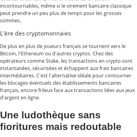
incontournables, même si le virement bancaire classique
peut prendre un peu plus de temps pour les grosses
sommes.
L'ère des cryptomonnaies
De plus en plus de joueurs français se tournent vers le
Bitcoin, l'Ethereum ou d'autres cryptos. Chez des
opérateurs comme Stake, les transactions en crypto sont
instantanées, sécurisées et échappent aux frais bancaires
intermédiaires. C'est l'alternative idéale pour contourner
les blocages éventuels des établissements bancaires
français, encore frileux face aux transactions liées aux jeux
d'argent en ligne.
Une ludothèque sans
fioritures mais redoutable