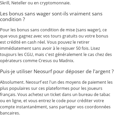
Skrill, Neteller ou en cryptomonnaie.
Les bonus sans wager sont-ils vraiment sans
condition ?
Pour les bonus sans condition de mise (sans wager), ce
que vous gagnez avec vos tours gratuits ou votre bonus
est crédité en cash réel. Vous pouvez le retirer
immédiatement sans avoir à le rejouer 50 fois. Lisez
toujours les CGU, mais c'est généralement le cas chez des
opérateurs comme Cresus ou Madnix.
Puis-je utiliser Neosurf pour déposer de l'argent ?
Absolument. Neosurf est l'un des moyens de paiement les
plus populaires sur ces plateformes pour les joueurs
français. Vous achetez un ticket dans un bureau de tabac
ou en ligne, et vous entrez le code pour créditer votre
compte instantanément, sans partager vos coordonnées
bancaires.