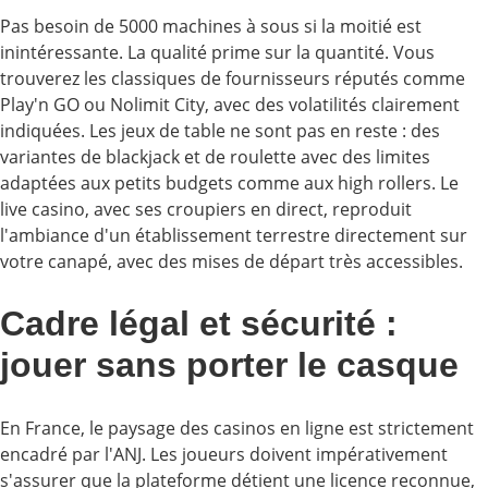
Pas besoin de 5000 machines à sous si la moitié est
inintéressante. La qualité prime sur la quantité. Vous
trouverez les classiques de fournisseurs réputés comme
Play'n GO ou Nolimit City, avec des volatilités clairement
indiquées. Les jeux de table ne sont pas en reste : des
variantes de blackjack et de roulette avec des limites
adaptées aux petits budgets comme aux high rollers. Le
live casino, avec ses croupiers en direct, reproduit
l'ambiance d'un établissement terrestre directement sur
votre canapé, avec des mises de départ très accessibles.
Cadre légal et sécurité :
jouer sans porter le casque
En France, le paysage des casinos en ligne est strictement
encadré par l'ANJ. Les joueurs doivent impérativement
s'assurer que la plateforme détient une licence reconnue,