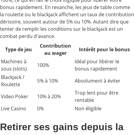
100%, ce qui en fait le choix logique pour libérer votre
bonus rapidement. En revanche, les jeux de table comme
la roulette ou le blackjack affichent un taux de contribution
dérisoire, souvent autour de 5% ou 10%. Autant dire que
tenter de remplir les conditions sur le blackjack est un
combat perdu d'avance.
Contribution
Type de jeu
Intérêt pour le bonus
au wager
Machines à
Idéal pour libérer le
100%
sous (slots)
bonus rapidement
Blackjack /
5% à 10%
Absolument à éviter
Roulette
Trop lent pour être
Video Poker
10% à 20%
rentable
Live Casino
0%
Non éligible
Retirer ses gains depuis la