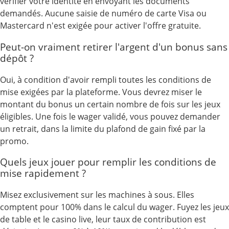
vérifier votre identité en envoyant les documents
demandés. Aucune saisie de numéro de carte Visa ou
Mastercard n'est exigée pour activer l'offre gratuite.
Peut-on vraiment retirer l'argent d'un bonus sans
dépôt ?
Oui, à condition d'avoir rempli toutes les conditions de
mise exigées par la plateforme. Vous devrez miser le
montant du bonus un certain nombre de fois sur les jeux
éligibles. Une fois le wager validé, vous pouvez demander
un retrait, dans la limite du plafond de gain fixé par la
promo.
Quels jeux jouer pour remplir les conditions de
mise rapidement ?
Misez exclusivement sur les machines à sous. Elles
comptent pour 100% dans le calcul du wager. Fuyez les jeux
de table et le casino live, leur taux de contribution est