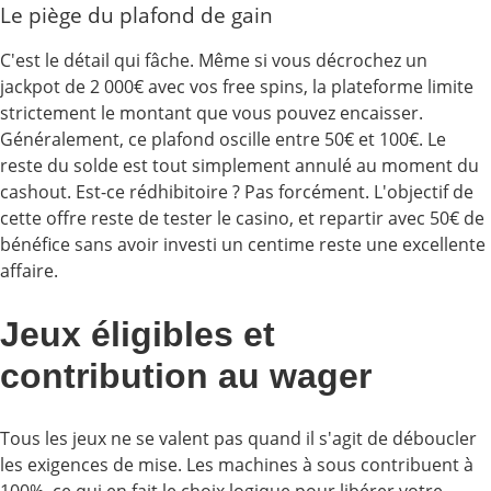
Le piège du plafond de gain
C'est le détail qui fâche. Même si vous décrochez un
jackpot de 2 000€ avec vos free spins, la plateforme limite
strictement le montant que vous pouvez encaisser.
Généralement, ce plafond oscille entre 50€ et 100€. Le
reste du solde est tout simplement annulé au moment du
cashout. Est-ce rédhibitoire ? Pas forcément. L'objectif de
cette offre reste de tester le casino, et repartir avec 50€ de
bénéfice sans avoir investi un centime reste une excellente
affaire.
Jeux éligibles et
contribution au wager
Tous les jeux ne se valent pas quand il s'agit de déboucler
les exigences de mise. Les machines à sous contribuent à