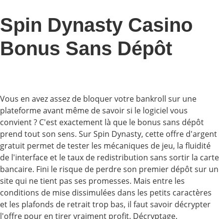
Spin Dynasty Casino
Bonus Sans Dépôt
Vous en avez assez de bloquer votre bankroll sur une
plateforme avant même de savoir si le logiciel vous
convient ? C'est exactement là que le bonus sans dépôt
prend tout son sens. Sur Spin Dynasty, cette offre d'argent
gratuit permet de tester les mécaniques de jeu, la fluidité
de l'interface et le taux de redistribution sans sortir la carte
bancaire. Fini le risque de perdre son premier dépôt sur un
site qui ne tient pas ses promesses. Mais entre les
conditions de mise dissimulées dans les petits caractères
et les plafonds de retrait trop bas, il faut savoir décrypter
l'offre pour en tirer vraiment profit. Décryptage.