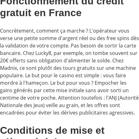
Fonctionnement du crédit
gratuit en France
Concrètement, comment ça marche ? L'opérateur vous
verse une petite somme d'argent réel ou des free spins dès
la validation de votre compte. Pas besoin de sortir la carte
bancaire. Chez Lucky8, par exemple, on tombe souvent sur
20€ offerts sans obligation d'alimenter le solde. Chez
Madnix, ce sont plutôt des tours gratuits sur une machine
populaire. Le but pour le casino est simple : vous faire
mordre à l'hameçon. Le but pour vous ? Empocher les
gains générés par cette mise initiale sans avoir sorti un
centime de votre poche. Attention toutefois : l'ANJ (Autorité
Nationale des Jeux) veille au grain, et les offres sont
encadrées pour éviter les dérives publicitaires agressives.
Conditions de mise et