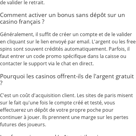
de valider le retrait.
Comment activer un bonus sans dépôt sur un
casino français ?
Généralement, il suffit de créer un compte et de le valider
en cliquant sur le lien envoyé par email. L'argent ou les free
spins sont souvent crédités automatiquement. Parfois, il
faut entrer un code promo spécifique dans la caisse ou
contacter le support via le chat en direct.
Pourquoi les casinos offrent-ils de l'argent gratuit
?
C'est un coût d'acquisition client. Les sites de paris misent
sur le fait qu'une fois le compte créé et testé, vous
effectuerez un dépôt de votre propre poche pour
continuer à jouer. Ils prennent une marge sur les pertes
futures des joueurs.