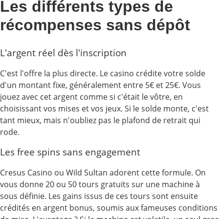
Les différents types de
récompenses sans dépôt
L'argent réel dès l'inscription
C'est l'offre la plus directe. Le casino crédite votre solde
d'un montant fixe, généralement entre 5€ et 25€. Vous
jouez avec cet argent comme si c'était le vôtre, en
choisissant vos mises et vos jeux. Si le solde monte, c'est
tant mieux, mais n'oubliez pas le plafond de retrait qui
rode.
Les free spins sans engagement
Cresus Casino ou Wild Sultan adorent cette formule. On
vous donne 20 ou 50 tours gratuits sur une machine à
sous définie. Les gains issus de ces tours sont ensuite
crédités en argent bonus, soumis aux fameuses conditions