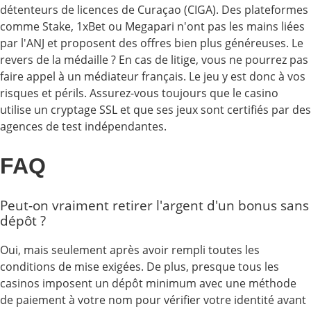
détenteurs de licences de Curaçao (CIGA). Des plateformes
comme Stake, 1xBet ou Megapari n'ont pas les mains liées
par l'ANJ et proposent des offres bien plus généreuses. Le
revers de la médaille ? En cas de litige, vous ne pourrez pas
faire appel à un médiateur français. Le jeu y est donc à vos
risques et périls. Assurez-vous toujours que le casino
utilise un cryptage SSL et que ses jeux sont certifiés par des
agences de test indépendantes.
FAQ
Peut-on vraiment retirer l'argent d'un bonus sans
dépôt ?
Oui, mais seulement après avoir rempli toutes les
conditions de mise exigées. De plus, presque tous les
casinos imposent un dépôt minimum avec une méthode
de paiement à votre nom pour vérifier votre identité avant