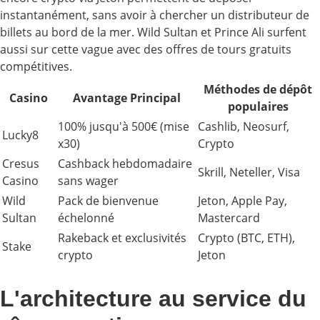
instantanément, sans avoir à chercher un distributeur de
billets au bord de la mer. Wild Sultan et Prince Ali surfent
aussi sur cette vague avec des offres de tours gratuits
compétitives.
Méthodes de dépôt
Casino
Avantage Principal
populaires
100% jusqu'à 500€ (mise
Cashlib, Neosurf,
Lucky8
x30)
Crypto
Cresus
Cashback hebdomadaire
Skrill, Neteller, Visa
Casino
sans wager
Wild
Pack de bienvenue
Jeton, Apple Pay,
Sultan
échelonné
Mastercard
Rakeback et exclusivités
Crypto (BTC, ETH),
Stake
crypto
Jeton
L'architecture au service du