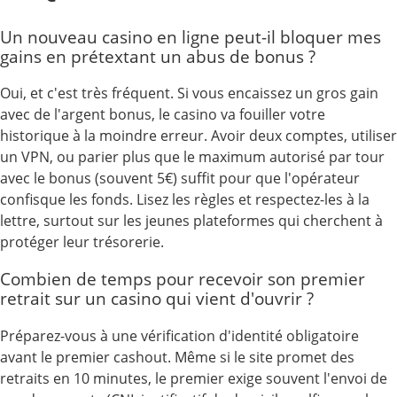
Un nouveau casino en ligne peut-il bloquer mes
gains en prétextant un abus de bonus ?
Oui, et c'est très fréquent. Si vous encaissez un gros gain
avec de l'argent bonus, le casino va fouiller votre
historique à la moindre erreur. Avoir deux comptes, utiliser
un VPN, ou parier plus que le maximum autorisé par tour
avec le bonus (souvent 5€) suffit pour que l'opérateur
confisque les fonds. Lisez les règles et respectez-les à la
lettre, surtout sur les jeunes plateformes qui cherchent à
protéger leur trésorerie.
Combien de temps pour recevoir son premier
retrait sur un casino qui vient d'ouvrir ?
Préparez-vous à une vérification d'identité obligatoire
avant le premier cashout. Même si le site promet des
retraits en 10 minutes, le premier exige souvent l'envoi de