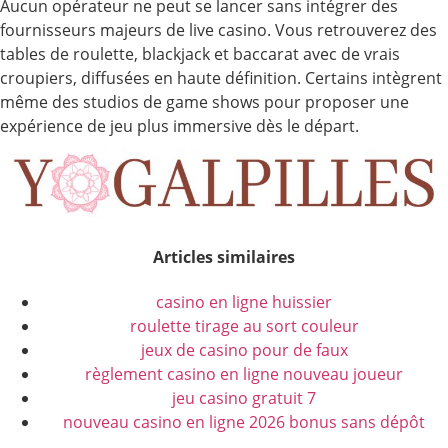
Aucun opérateur ne peut se lancer sans intégrer des
fournisseurs majeurs de live casino. Vous retrouverez des
tables de roulette, blackjack et baccarat avec de vrais
croupiers, diffusées en haute définition. Certains intègrent
même des studios de game shows pour proposer une
expérience de jeu plus immersive dès le départ.
Articles similaires
casino en ligne huissier
roulette tirage au sort couleur
jeux de casino pour de faux
règlement casino en ligne nouveau joueur
jeu casino gratuit 7
nouveau casino en ligne 2026 bonus sans dépôt