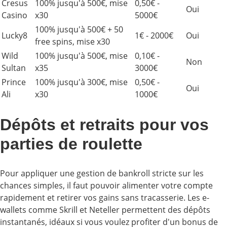
Cresus
100% jusqu'à 500€, mise
0,50€ -
Oui
Casino
x30
5000€
100% jusqu'à 500€ + 50
Lucky8
1€ - 2000€
Oui
free spins, mise x30
Wild
100% jusqu'à 500€, mise
0,10€ -
Non
Sultan
x35
3000€
Prince
100% jusqu'à 300€, mise
0,50€ -
Oui
Ali
x30
1000€
Dépôts et retraits pour vos
parties de roulette
Pour appliquer une gestion de bankroll stricte sur les
chances simples, il faut pouvoir alimenter votre compte
rapidement et retirer vos gains sans tracasserie. Les e-
wallets comme Skrill et Neteller permettent des dépôts
instantanés, idéaux si vous voulez profiter d'un bonus de