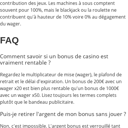
contribution des jeux. Les machines à sous comptent
souvent pour 100%, mais le blackjack ou la roulette ne
contribuent qu'à hauteur de 10% voire 0% au dégagement
du wager.
FAQ
Comment savoir si un bonus de casino est
vraiment rentable ?
Regardez le multiplicateur de mise (wager), le plafond de
retrait et le délai d'expiration. Un bonus de 200€ avec un
wager x20 est bien plus rentable qu'un bonus de 1000€
avec un wager x50. Lisez toujours les termes complets
plutôt que le bandeau publicitaire.
Puis-je retirer l'argent de mon bonus sans jouer ?
Non, c'est impossible. L'argent bonus est verrouillé tant