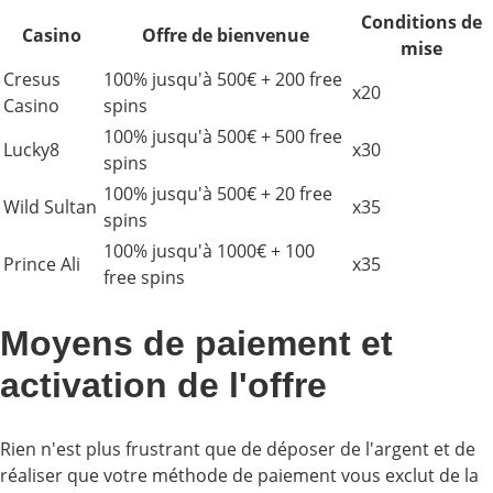
Conditions de
Casino
Offre de bienvenue
mise
Cresus
100% jusqu'à 500€ + 200 free
x20
Casino
spins
100% jusqu'à 500€ + 500 free
Lucky8
x30
spins
100% jusqu'à 500€ + 20 free
Wild Sultan
x35
spins
100% jusqu'à 1000€ + 100
Prince Ali
x35
free spins
Moyens de paiement et
activation de l'offre
Rien n'est plus frustrant que de déposer de l'argent et de
réaliser que votre méthode de paiement vous exclut de la