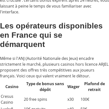
est cruciale : certains bonus expirent après 24 heures, vous
laissant à peine le temps de vous familiariser avec
l'interface.
Les opérateurs disponibles
en France qui se
démarquent
Même si l'ANJ (Autorité Nationale des Jeux) encadre
strictement le marché, plusieurs casinos hors licence ARJEL
proposent des offres très compétitives aux joueurs
français. Voici ceux qui valent vraiment le détour.
Type de bonus sans
Plafond de
Casino
Wager
dépôt
retrait
Cresus
20 free spins
x30
100€
Casino
Lucky8
10€ gratuits
x40
50€