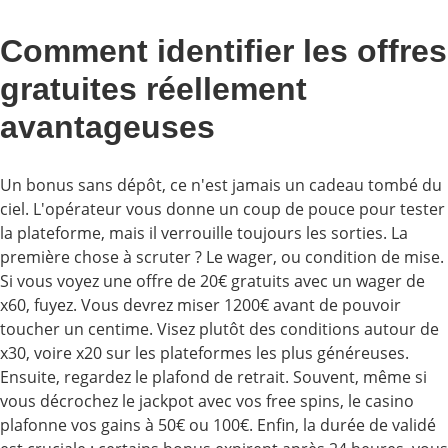
Comment identifier les offres
gratuites réellement
avantageuses
Un bonus sans dépôt, ce n'est jamais un cadeau tombé du
ciel. L'opérateur vous donne un coup de pouce pour tester
la plateforme, mais il verrouille toujours les sorties. La
première chose à scruter ? Le wager, ou condition de mise.
Si vous voyez une offre de 20€ gratuits avec un wager de
x60, fuyez. Vous devrez miser 1200€ avant de pouvoir
toucher un centime. Visez plutôt des conditions autour de
x30, voire x20 sur les plateformes les plus généreuses.
Ensuite, regardez le plafond de retrait. Souvent, même si
vous décrochez le jackpot avec vos free spins, le casino
plafonne vos gains à 50€ ou 100€. Enfin, la durée de validé