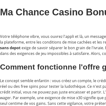
Ma Chance Casino Bon
Votre téléphone vibre, vous ouvrez l'appli et là, un messag
la plateforme, entre les conditions de mise cachées et les 
sans depot
exige de savoir séparer le bon grain de l'ivraie
dans des exigences de jeu impossibles à satisfaire. Alors, c
Comment fonctionne l'offre gr
Le concept semble enfantin : vous créez un compte, le crédit
réel ou des free spins pour tester la ludothèque. Ce n'est p
crédit initial, vous ne pouvez pas juste encaisser et partir.
wager. Par exemple, une exigence de mise x30 signifie que p
seul centime de vos gains. Sans cette vigilance, votre pré