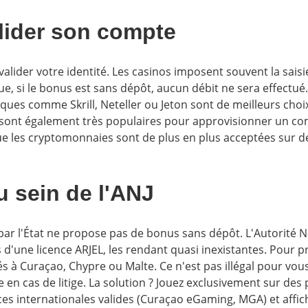
lider son compte
ider votre identité. Les casinos imposent souvent la saisi
e, si le bonus est sans dépôt, aucun débit ne sera effectué.
oniques comme Skrill, Neteller ou Jeton sont de meilleurs cho
ib sont également très populaires pour approvisionner un 
e les cryptomonnaies sont de plus en plus acceptées sur 
u sein de l'ANJ
nu par l'État ne propose pas de bonus sans dépôt. L'Autorité 
d'une licence ARJEL, les rendant quasi inexistantes. Pour pro
 à Curaçao, Chypre ou Malte. Ce n'est pas illégal pour vous
se en cas de litige. La solution ? Jouez exclusivement sur de
es internationales valides (Curaçao eGaming, MGA) et afficha