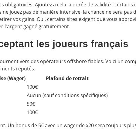
obligatoires. Ajoutez à cela la durée de validité : certain
s ne jouez pas de manière intensive, la chance ne sera pas d
 retirer vos gains. Oui, certains sites exigent que vous appr
er l'argent gagné gratuitement.
eptant les joueurs français
e tournent vers des opérateurs offshore fiables. Voici un co
ements réputés.
ise (Wager)
Plafond de retrait
100€
Aucun (sauf conditions spécifiques)
50€
100€
ent. Un bonus de 5€ avec un wager de x20 sera toujours plus