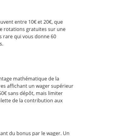
ouvent entre 10€ et 20€, que
e rotations gratuites sur une
us rare qui vous donne 60
s.
vantage mathématique de la
fres affichant un wager supérieur
 50€ sans dépôt, mais limiter
lette de la contribution aux
ntant du bonus par le wager. Un