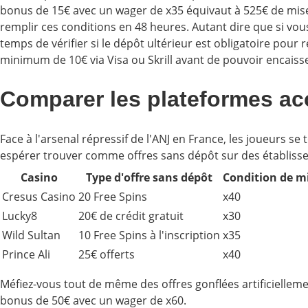
bonus de 15€ avec un wager de x35 équivaut à 525€ de mises 
remplir ces conditions en 48 heures. Autant dire que si vou
temps de vérifier si le dépôt ultérieur est obligatoire pour
minimum de 10€ via Visa ou Skrill avant de pouvoir encaiss
Comparer les plateformes acc
Face à l'arsenal répressif de l'ANJ en France, les joueurs s
espérer trouver comme offres sans dépôt sur des établiss
Casino
Type d'offre sans dépôt
Condition de m
Cresus Casino
20 Free Spins
x40
Lucky8
20€ de crédit gratuit
x30
Wild Sultan
10 Free Spins à l'inscription
x35
Prince Ali
25€ offerts
x40
Méfiez-vous tout de même des offres gonflées artificiellem
bonus de 50€ avec un wager de x60.