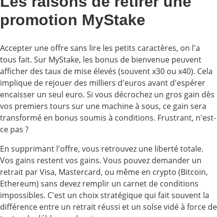
Les raisons de retirer une
promotion MyStake
Accepter une offre sans lire les petits caractères, on l'a
tous fait. Sur MyStake, les bonus de bienvenue peuvent
afficher des taux de mise élevés (souvent x30 ou x40). Cela
implique de rejouer des milliers d'euros avant d'espérer
encaisser un seul euro. Si vous décrochez un gros gain dès
vos premiers tours sur une machine à sous, ce gain sera
transformé en bonus soumis à conditions. Frustrant, n'est-
ce pas ?
En supprimant l'offre, vous retrouvez une liberté totale.
Vos gains restent vos gains. Vous pouvez demander un
retrait par Visa, Mastercard, ou même en crypto (Bitcoin,
Ethereum) sans devez remplir un carnet de conditions
impossibles. C'est un choix stratégique qui fait souvent la
différence entre un retrait réussi et un solse vidé à force de