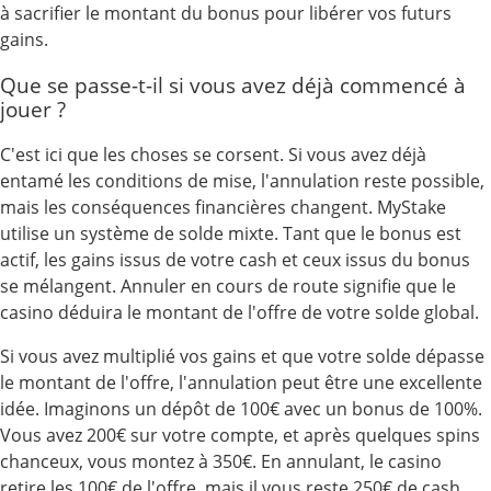
à sacrifier le montant du bonus pour libérer vos futurs
gains.
Que se passe-t-il si vous avez déjà commencé à
jouer ?
C'est ici que les choses se corsent. Si vous avez déjà
entamé les conditions de mise, l'annulation reste possible,
mais les conséquences financières changent. MyStake
utilise un système de solde mixte. Tant que le bonus est
actif, les gains issus de votre cash et ceux issus du bonus
se mélangent. Annuler en cours de route signifie que le
casino déduira le montant de l'offre de votre solde global.
Si vous avez multiplié vos gains et que votre solde dépasse
le montant de l'offre, l'annulation peut être une excellente
idée. Imaginons un dépôt de 100€ avec un bonus de 100%.
Vous avez 200€ sur votre compte, et après quelques spins
chanceux, vous montez à 350€. En annulant, le casino
retire les 100€ de l'offre, mais il vous reste 250€ de cash