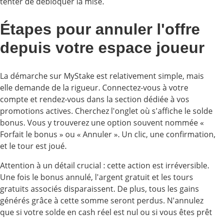
tenter de débloquer la mise.
Étapes pour annuler l'offre
depuis votre espace joueur
La démarche sur MyStake est relativement simple, mais
elle demande de la rigueur. Connectez-vous à votre
compte et rendez-vous dans la section dédiée à vos
promotions actives. Cherchez l'onglet où s'affiche le solde
bonus. Vous y trouverez une option souvent nommée «
Forfait le bonus » ou « Annuler ». Un clic, une confirmation,
et le tour est joué.
Attention à un détail crucial : cette action est irréversible.
Une fois le bonus annulé, l'argent gratuit et les tours
gratuits associés disparaissent. De plus, tous les gains
générés grâce à cette somme seront perdus. N'annulez
que si votre solde en cash réel est nul ou si vous êtes prêt