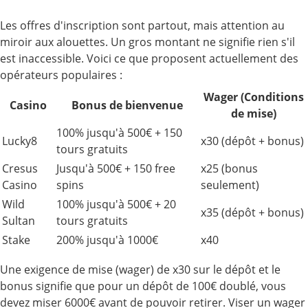
Les offres d'inscription sont partout, mais attention au
miroir aux alouettes. Un gros montant ne signifie rien s'il
est inaccessible. Voici ce que proposent actuellement des
opérateurs populaires :
Wager (Conditions
Casino
Bonus de bienvenue
de mise)
100% jusqu'à 500€ + 150
Lucky8
x30 (dépôt + bonus)
tours gratuits
Cresus
Jusqu'à 500€ + 150 free
x25 (bonus
Casino
spins
seulement)
Wild
100% jusqu'à 500€ + 20
x35 (dépôt + bonus)
Sultan
tours gratuits
Stake
200% jusqu'à 1000€
x40
Une exigence de mise (wager) de x30 sur le dépôt et le
bonus signifie que pour un dépôt de 100€ doublé, vous
devez miser 6000€ avant de pouvoir retirer. Viser un wager