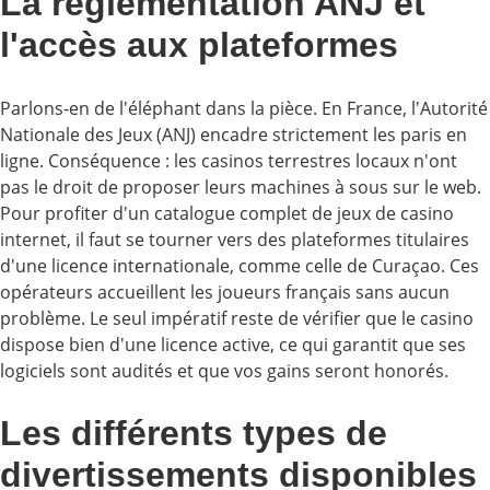
La réglementation ANJ et
l'accès aux plateformes
Parlons-en de l'éléphant dans la pièce. En France, l'Autorité
Nationale des Jeux (ANJ) encadre strictement les paris en
ligne. Conséquence : les casinos terrestres locaux n'ont
pas le droit de proposer leurs machines à sous sur le web.
Pour profiter d'un catalogue complet de jeux de casino
internet, il faut se tourner vers des plateformes titulaires
d'une licence internationale, comme celle de Curaçao. Ces
opérateurs accueillent les joueurs français sans aucun
problème. Le seul impératif reste de vérifier que le casino
dispose bien d'une licence active, ce qui garantit que ses
logiciels sont audités et que vos gains seront honorés.
Les différents types de
divertissements disponibles