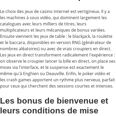
Le choix des jeux de casino internet est vertigineux. Il y a
les machines à sous vidéo, qui dominent largement les
catalogues avec leurs milliers de titres, leurs
multiplicateurs et leurs mécaniques de bonus variées.
Ensuite viennent les jeux de table : le blackjack, la roulette
et le baccara, disponibles en version RNG (générateur de
nombres aléatoires) ou avec de vrais croupiers en direct.
Les jeux en direct transforment radicalement l'expérience :
on observe le croupier lancer la bille en direct, on place ses
mises via l'interface, et le suspense est exactement le
même qu'à Enghien ou Deauville. Enfin, le poker vidéo et
les crash games apportent un rythme plus nerveux, parfait
pour ceux qui cherchent des sessions courtes et intenses.
Les bonus de bienvenue et
leurs conditions de mise