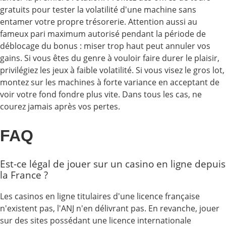
gratuits pour tester la volatilité d'une machine sans
entamer votre propre trésorerie. Attention aussi au
fameux pari maximum autorisé pendant la période de
déblocage du bonus : miser trop haut peut annuler vos
gains. Si vous êtes du genre à vouloir faire durer le plaisir,
privilégiez les jeux à faible volatilité. Si vous visez le gros lot,
montez sur les machines à forte variance en acceptant de
voir votre fond fondre plus vite. Dans tous les cas, ne
courez jamais après vos pertes.
FAQ
Est-ce légal de jouer sur un casino en ligne depuis
la France ?
Les casinos en ligne titulaires d'une licence française
n'existent pas, l'ANJ n'en délivrant pas. En revanche, jouer
sur des sites possédant une licence internationale