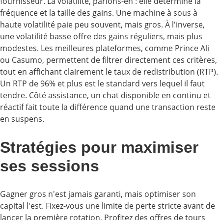
fournisseur. La volatilité, parlons-en : elle détermine la
fréquence et la taille des gains. Une machine à sous à
haute volatilité paie peu souvent, mais gros. À l'inverse,
une volatilité basse offre des gains réguliers, mais plus
modestes. Les meilleures plateformes, comme Prince Ali
ou Casumo, permettent de filtrer directement ces critères,
tout en affichant clairement le taux de redistribution (RTP).
Un RTP de 96% et plus est le standard vers lequel il faut
tendre. Côté assistance, un chat disponible en continu et
réactif fait toute la différence quand une transaction reste
en suspens.
Stratégies pour maximiser
ses sessions
Gagner gros n'est jamais garanti, mais optimiser son
capital l'est. Fixez-vous une limite de perte stricte avant de
lancer la première rotation. Profitez des offres de tours