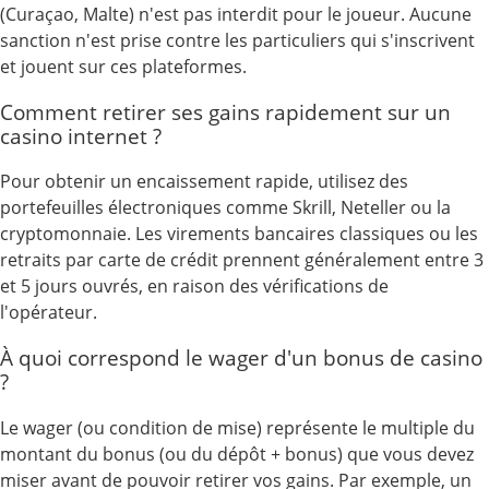
(Curaçao, Malte) n'est pas interdit pour le joueur. Aucune
sanction n'est prise contre les particuliers qui s'inscrivent
et jouent sur ces plateformes.
Comment retirer ses gains rapidement sur un
casino internet ?
Pour obtenir un encaissement rapide, utilisez des
portefeuilles électroniques comme Skrill, Neteller ou la
cryptomonnaie. Les virements bancaires classiques ou les
retraits par carte de crédit prennent généralement entre 3
et 5 jours ouvrés, en raison des vérifications de
l'opérateur.
À quoi correspond le wager d'un bonus de casino
?
Le wager (ou condition de mise) représente le multiple du
montant du bonus (ou du dépôt + bonus) que vous devez
miser avant de pouvoir retirer vos gains. Par exemple, un