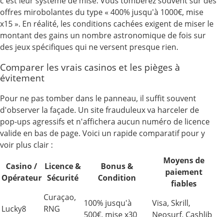
c'est leur système de mise. Vous tomberez souvent sur des
offres mirobolantes du type « 400% jusqu'à 1000€, mise
x15 ». En réalité, les conditions cachées exigent de miser le
montant des gains un nombre astronomique de fois sur
des jeux spécifiques qui ne versent presque rien.
Comparer les vrais casinos et les pièges à
évitement
Pour ne pas tomber dans le panneau, il suffit souvent
d'observer la façade. Un site frauduleux va harceler de
pop-ups agressifs et n'affichera aucun numéro de licence
valide en bas de page. Voici un rapide comparatif pour y
voir plus clair :
Moyens de
Casino /
Licence &
Bonus &
paiement
Opérateur
Sécurité
Condition
fiables
Curaçao,
100% jusqu'à
Visa, Skrill,
Lucky8
RNG
500€, mise x30
Neosurf, Cashlib