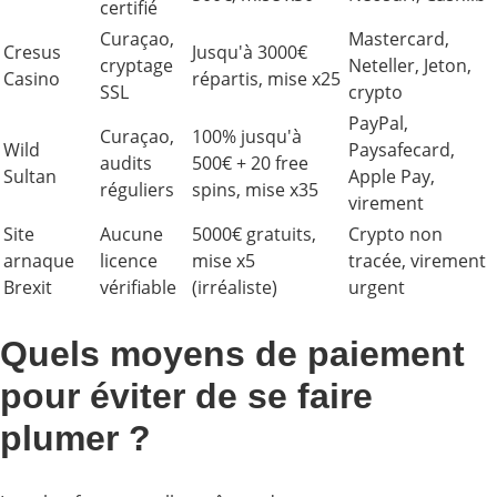
certifié
Curaçao,
Mastercard,
Cresus
Jusqu'à 3000€
cryptage
Neteller, Jeton,
Casino
répartis, mise x25
SSL
crypto
PayPal,
Curaçao,
100% jusqu'à
Wild
Paysafecard,
audits
500€ + 20 free
Sultan
Apple Pay,
réguliers
spins, mise x35
virement
Site
Aucune
5000€ gratuits,
Crypto non
arnaque
licence
mise x5
tracée, virement
Brexit
vérifiable
(irréaliste)
urgent
Quels moyens de paiement
pour éviter de se faire
plumer ?