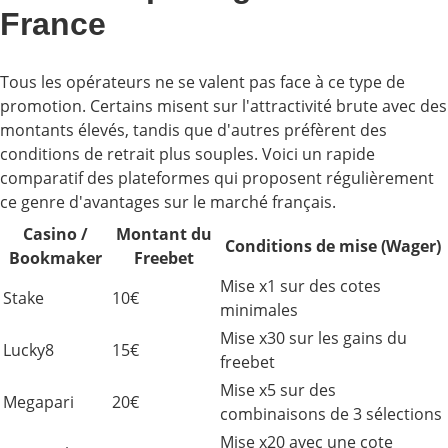
France
Tous les opérateurs ne se valent pas face à ce type de
promotion. Certains misent sur l'attractivité brute avec des
montants élevés, tandis que d'autres préfèrent des
conditions de retrait plus souples. Voici un rapide
comparatif des plateformes qui proposent régulièrement
ce genre d'avantages sur le marché français.
Casino /
Montant du
Conditions de mise (Wager)
Bookmaker
Freebet
Mise x1 sur des cotes
Stake
10€
minimales
Mise x30 sur les gains du
Lucky8
15€
freebet
Mise x5 sur des
Megapari
20€
combinaisons de 3 sélections
Mise x20 avec une cote