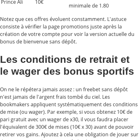
Prince Ali
10€
minimale de 1.80
Notez que ces offres évoluent constamment. L'astuce
consiste à vérifier la page promotions juste après la
création de votre compte pour voir la version actuelle du
bonus de bienvenue sans dépôt.
Les conditions de retrait et
le wager des bonus sportifs
On ne le répétera jamais assez : un freebet sans dépôt
n'est jamais de l'argent frais tombé du ciel. Les
bookmakers appliquent systématiquement des conditions
de mise (ou wager). Par exemple, si vous obtenez 10€ de
pari gratuit avec un wager de x30, il vous faudra placer
l'équivalent de 300€ de mises (10€ x 30) avant de pouvoir
retirer vos gains. Ajoutez à cela une obligation de jouer sur