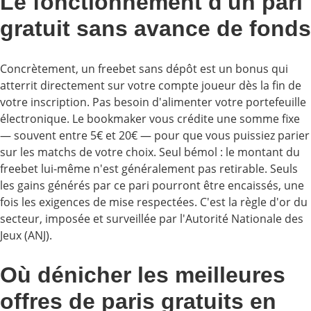
Le fonctionnement d'un pari
gratuit sans avance de fonds
Concrètement, un freebet sans dépôt est un bonus qui
atterrit directement sur votre compte joueur dès la fin de
votre inscription. Pas besoin d'alimenter votre portefeuille
électronique. Le bookmaker vous crédite une somme fixe
— souvent entre 5€ et 20€ — pour que vous puissiez parier
sur les matchs de votre choix. Seul bémol : le montant du
freebet lui-même n'est généralement pas retirable. Seuls
les gains générés par ce pari pourront être encaissés, une
fois les exigences de mise respectées. C'est la règle d'or du
secteur, imposée et surveillée par l'Autorité Nationale des
Jeux (ANJ).
Où dénicher les meilleures
offres de paris gratuits en