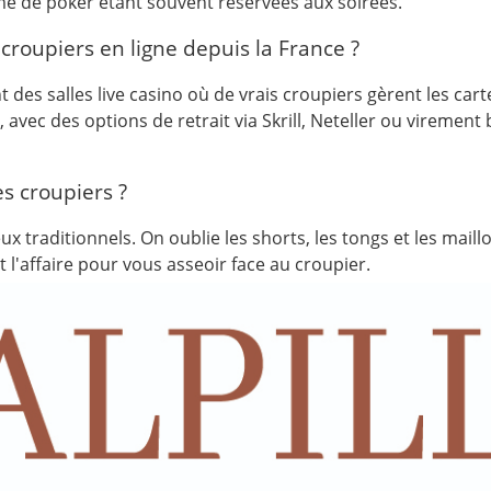
game de poker étant souvent réservées aux soirées.
croupiers en ligne depuis la France ?
es salles live casino où de vrais croupiers gèrent les cartes 
vec des options de retrait via Skrill, Neteller ou virement 
es croupiers ?
 traditionnels. On oublie les shorts, les tongs et les maill
 l'affaire pour vous asseoir face au croupier.