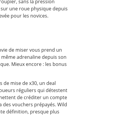
roupier, sans la pression
t sur une roue physique depuis
evée pour les novices.
envie de miser vous prend un
tte même adrenaline depuis son
ique. Mieux encore : les bonus
s de mise de x30, un deal
joueurs réguliers qui détestent
ermettent de créditer un compte
ia des vouchers prépayés. Wild
ute définition, presque plus