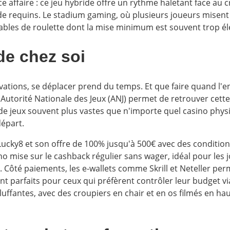
 affaire : ce jeu hybride offre un rythme haletant face au c
 de requins. Le stadium gaming, où plusieurs joueurs misen
 tables de roulette dont la mise minimum est souvent trop él
 de chez soi
vations, se déplacer prend du temps. Et que faire quand l'
 l'Autorité Nationale des Jeux (ANJ) permet de retrouver ce
de jeux souvent plus vastes que n'importe quel casino phys
épart.
Lucky8 et son offre de 100% jusqu'à 500€ avec des condition
ino mise sur le cashback régulier sans wager, idéal pour les 
es. Côté paiements, les e-wallets comme Skrill et Neteller p
t parfaits pour ceux qui préfèrent contrôler leur budget v
 bluffantes, avec des croupiers en chair et en os filmés en ha