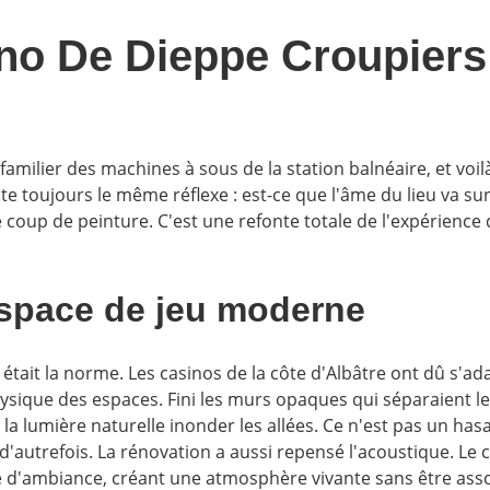
o De Dieppe Croupiers
 familier des machines à sous de la station balnéaire, et voi
 toujours le même réflexe : est-ce que l'âme du lieu va sur
up de peinture. C'est une refonte totale de l'expérience d
l'espace de jeu moderne
tait la norme. Les casinos de la côte d'Albâtre ont dû s'ada
ysique des espaces. Fini les murs opaques qui séparaient l
sant la lumière naturelle inonder les allées. Ce n'est pas un h
'autrefois. La rénovation a aussi repensé l'acoustique. Le cl
e d'ambiance, créant une atmosphère vivante sans être ass