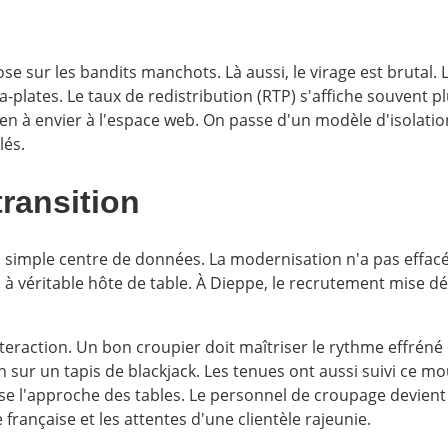
epose sur les bandits manchots. Là aussi, le virage est bruta
lates. Le taux de redistribution (RTP) s'affiche souvent plu
rien à envier à l'espace web. On passe d'un modèle d'isolati
lés.
transition
simple centre de données. La modernisation n'a pas effacé l
 à véritable hôte de table. À Dieppe, le recrutement mise dé
'interaction. Un bon croupier doit maîtriser le rythme effrén
on sur un tapis de blackjack. Les tenues ont aussi suivi ce 
tise l'approche des tables. Le personnel de croupage devien
 française et les attentes d'une clientèle rajeunie.