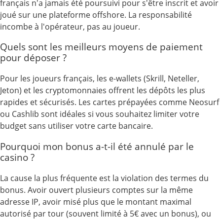
français n'a jamais été poursuivi pour s'être inscrit et avoir
joué sur une plateforme offshore. La responsabilité
incombe à l'opérateur, pas au joueur.
Quels sont les meilleurs moyens de paiement
pour déposer ?
Pour les joueurs français, les e-wallets (Skrill, Neteller,
Jeton) et les cryptomonnaies offrent les dépôts les plus
rapides et sécurisés. Les cartes prépayées comme Neosurf
ou Cashlib sont idéales si vous souhaitez limiter votre
budget sans utiliser votre carte bancaire.
Pourquoi mon bonus a-t-il été annulé par le
casino ?
La cause la plus fréquente est la violation des termes du
bonus. Avoir ouvert plusieurs comptes sur la même
adresse IP, avoir misé plus que le montant maximal
autorisé par tour (souvent limité à 5€ avec un bonus), ou