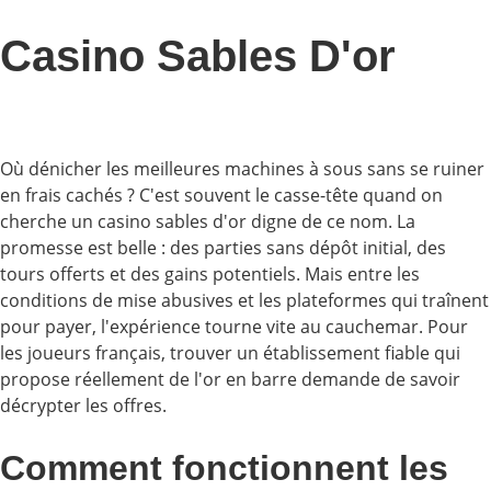
Casino Sables D'or
Où dénicher les meilleures machines à sous sans se ruiner
en frais cachés ? C'est souvent le casse-tête quand on
cherche un casino sables d'or digne de ce nom. La
promesse est belle : des parties sans dépôt initial, des
tours offerts et des gains potentiels. Mais entre les
conditions de mise abusives et les plateformes qui traînent
pour payer, l'expérience tourne vite au cauchemar. Pour
les joueurs français, trouver un établissement fiable qui
propose réellement de l'or en barre demande de savoir
décrypter les offres.
Comment fonctionnent les