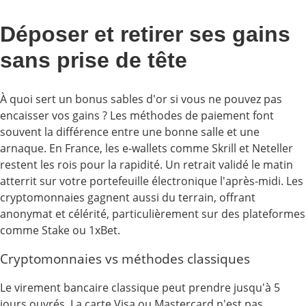
Déposer et retirer ses gains
sans prise de tête
À quoi sert un bonus sables d'or si vous ne pouvez pas
encaisser vos gains ? Les méthodes de paiement font
souvent la différence entre une bonne salle et une
arnaque. En France, les e-wallets comme Skrill et Neteller
restent les rois pour la rapidité. Un retrait validé le matin
atterrit sur votre portefeuille électronique l'après-midi. Les
cryptomonnaies gagnent aussi du terrain, offrant
anonymat et célérité, particulièrement sur des plateformes
comme Stake ou 1xBet.
Cryptomonnaies vs méthodes classiques
Le virement bancaire classique peut prendre jusqu'à 5
jours ouvrés. La carte Visa ou Mastercard n'est pas