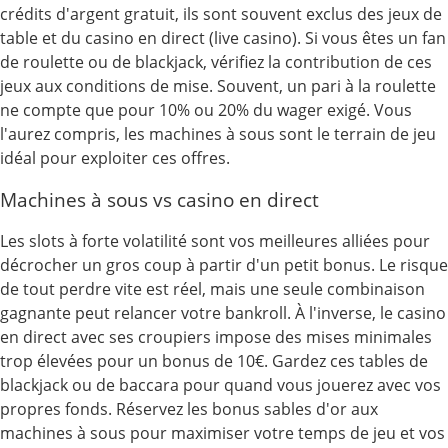
crédits d'argent gratuit, ils sont souvent exclus des jeux de
table et du casino en direct (live casino). Si vous êtes un fan
de roulette ou de blackjack, vérifiez la contribution de ces
jeux aux conditions de mise. Souvent, un pari à la roulette
ne compte que pour 10% ou 20% du wager exigé. Vous
l'aurez compris, les machines à sous sont le terrain de jeu
idéal pour exploiter ces offres.
Machines à sous vs casino en direct
Les slots à forte volatilité sont vos meilleures alliées pour
décrocher un gros coup à partir d'un petit bonus. Le risque
de tout perdre vite est réel, mais une seule combinaison
gagnante peut relancer votre bankroll. À l'inverse, le casino
en direct avec ses croupiers impose des mises minimales
trop élevées pour un bonus de 10€. Gardez ces tables de
blackjack ou de baccara pour quand vous jouerez avec vos
propres fonds. Réservez les bonus sables d'or aux
machines à sous pour maximiser votre temps de jeu et vos