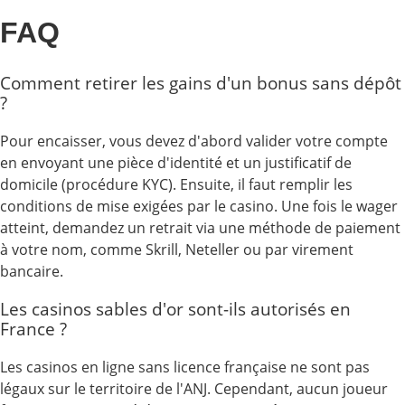
FAQ
Comment retirer les gains d'un bonus sans dépôt
?
Pour encaisser, vous devez d'abord valider votre compte
en envoyant une pièce d'identité et un justificatif de
domicile (procédure KYC). Ensuite, il faut remplir les
conditions de mise exigées par le casino. Une fois le wager
atteint, demandez un retrait via une méthode de paiement
à votre nom, comme Skrill, Neteller ou par virement
bancaire.
Les casinos sables d'or sont-ils autorisés en
France ?
Les casinos en ligne sans licence française ne sont pas
légaux sur le territoire de l'ANJ. Cependant, aucun joueur