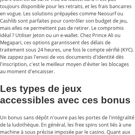
toujours disponible pour les retraits, et les frais bancaires
en vogue. Les solutions prépayées comme Neosurf ou
Cashlib sont parfaites pour contrôler son budget de jeu,
mais elles ne permettent pas de retirer. Le compromis
idéal ? Utiliser Jeton ou un e-wallet. Chez Prince Ali ou
Megapari, ces options garantissent des délais de
traitement sous 24 heures, une fois le compte vérifié (KYC).
Ne zappez pas l'envoi de vos documents d'identité dès
l'inscription, c'est le meilleur moyen d'éviter les blocages
au moment d'encaisser.
Les types de jeux
accessibles avec ces bonus
Un bonus sans dépôt n'ouvre pas les portes de l'intégralité
de la ludothèque. En général, les free spins sont liés à une
machine à sous précise imposée par le casino. Quant aux