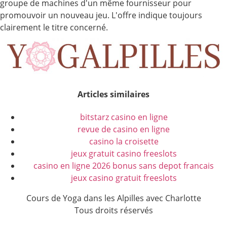
groupe de machines d'un même fournisseur pour
promouvoir un nouveau jeu. L'offre indique toujours
clairement le titre concerné.
Articles similaires
bitstarz casino en ligne
revue de casino en ligne
casino la croisette
jeux gratuit casino freeslots
casino en ligne 2026 bonus sans depot francais
jeux casino gratuit freeslots
Cours de Yoga dans les Alpilles avec Charlotte
Tous droits réservés