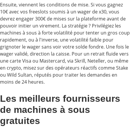
Ensuite, viennent les conditions de mise. Si vous gagnez
10€ avec vos freeslots soumis à un wager de x30, vous
devrez engager 300€ de mises sur la plateforme avant de
pouvoir initier un virement. La stratégie ? Privilégiez les
machines à sous à forte volatilité pour tenter un gros coup
rapidement, ou à l'inverse, une volatilité faible pour
grignoter le wager sans voir votre solde fondre. Une fois le
wager validé, direction la caisse. Pour un retrait fluide vers
une carte Visa ou Mastercard, via Skrill, Neteller, ou même
en crypto, misez sur des opérateurs réactifs comme Stake
ou Wild Sultan, réputés pour traiter les demandes en
moins de 24 heures.
Les meilleurs fournisseurs
de machines à sous
gratuites