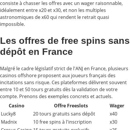
consiste à chasser les offres avec un wager raisonnable,
idéalement entre x20 et x30, et non les multiples
astronomiques de x60 qui rendent le retrait quasi
impossible.
Les offres de free spins sans
dépôt en France
Malgré le cadre législatif strict de l'ANJ en France, plusieurs
casinos offshore proposent aux joueurs français des
incitations sans risque. Ces plateformes délivrent souvent
entre 10 et 50 tours gratuits dès la validation de votre
compte. Prenons des exemples concrets et actuels.
Casino
Offre Freeslots
Wager
Lucky8
20 tours gratuits sans dépôt
x40
Madnix
10 free spins à l'inscription
x30
Cresus Casino
15 tours gratuits exclusifs
x25