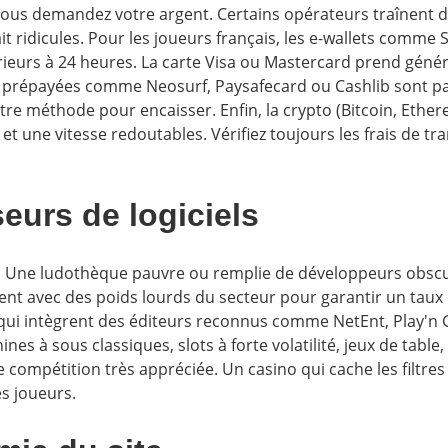
 vous demandez votre argent. Certains opérateurs traînent
it ridicules. Pour les joueurs français, les e-wallets comme Sk
érieurs à 24 heures. La carte Visa ou Mastercard prend géné
es prépayées comme Neosurf, Paysafecard ou Cashlib sont pa
tre méthode pour encaisser. Enfin, la crypto (Bitcoin, Ethe
une vitesse redoutables. Vérifiez toujours les frais de tran
eurs de logiciels
eux. Une ludothèque pauvre ou remplie de développeurs obscur
nt avec des poids lourds du secteur pour garantir un taux d
 qui intègrent des éditeurs reconnus comme NetEnt, Play'n 
es à sous classiques, slots à forte volatilité, jeux de table,
 compétition très appréciée. Un casino qui cache les filtres
s joueurs.