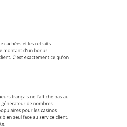
e cachées et les retraits
r le montant d'un bonus
e client. C'est exactement ce qu'on
ueurs français ne l'affiche pas au
t un générateur de nombres
 populaires pour les casinos
 bien seul face au service client.
te.