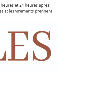
es heures et 24 heures après
res et les virements prennent