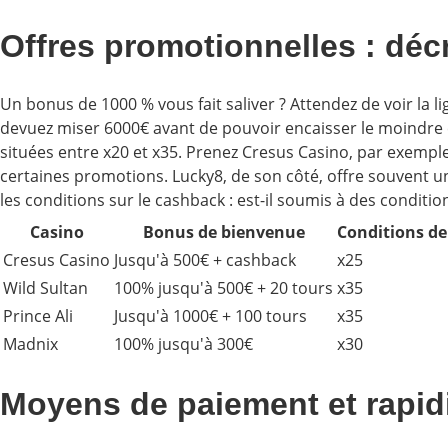
Offres promotionnelles : déc
Un bonus de 1000 % vous fait saliver ? Attendez de voir la 
devuez miser 6000€ avant de pouvoir encaisser le moindre 
situées entre x20 et x35. Prenez Cresus Casino, par exem
certaines promotions. Lucky8, de son côté, offre souvent un
les conditions sur le cashback : est-il soumis à des conditi
Casino
Bonus de bienvenue
Conditions de
Cresus Casino
Jusqu'à 500€ + cashback
x25
Wild Sultan
100% jusqu'à 500€ + 20 tours
x35
Prince Ali
Jusqu'à 1000€ + 100 tours
x35
Madnix
100% jusqu'à 300€
x30
Moyens de paiement et rapidit