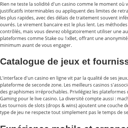
Rien ne teste la solidité d'un casino comme le moment où
justificatifs interminables ou appliquent des limites de retra
les plus rapides, avec des délais de traitement souvent inf
ouvrés. Le virement bancaire est le plus lent. Les méthod
contrôlés, mais vous devrez obligatoirement utiliser une au
plateformes comme Stake ou 1xBet, offrant une anonymité et 
minimum avant de vous engager.
Catalogue de jeux et fourniss
L'interface d'un casino en ligne vit par la qualité de ses j
plateforme de seconde zone. Les meilleurs casinos s'associe
des graphismes irréprochables. Privilégiez les plateformes
Gaming pour le live casino. La diversité compte aussi : machin
Les tournois de slots (drops & wins) ajoutent une couche de
type de jeu ne respecte tout simplement pas le temps de se