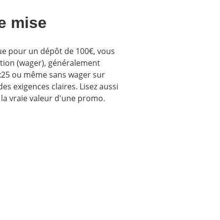
de mise
 que pour un dépôt de 100€, vous
ation (wager), généralement
e x25 ou même sans wager sur
s exigences claires. Lisez aussi
 la vraie valeur d'une promo.