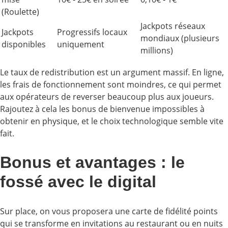
(Roulette)
Jackpots réseaux
Jackpots
Progressifs locaux
mondiaux (plusieurs
disponibles
uniquement
millions)
Le taux de redistribution est un argument massif. En ligne,
les frais de fonctionnement sont moindres, ce qui permet
aux opérateurs de reverser beaucoup plus aux joueurs.
Rajoutez à cela les bonus de bienvenue impossibles à
obtenir en physique, et le choix technologique semble vite
fait.
Bonus et avantages : le
fossé avec le digital
Sur place, on vous proposera une carte de fidélité points
qui se transforme en invitations au restaurant ou en nuits