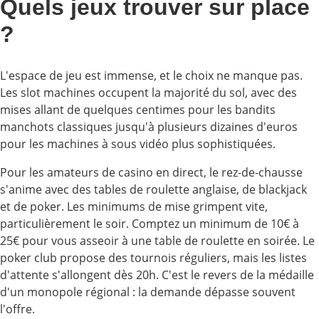
Quels jeux trouver sur place
?
L'espace de jeu est immense, et le choix ne manque pas.
Les slot machines occupent la majorité du sol, avec des
mises allant de quelques centimes pour les bandits
manchots classiques jusqu'à plusieurs dizaines d'euros
pour les machines à sous vidéo plus sophistiquées.
Pour les amateurs de casino en direct, le rez-de-chausse
s'anime avec des tables de roulette anglaise, de blackjack
et de poker. Les minimums de mise grimpent vite,
particulièrement le soir. Comptez un minimum de 10€ à
25€ pour vous asseoir à une table de roulette en soirée. Le
poker club propose des tournois réguliers, mais les listes
d'attente s'allongent dès 20h. C'est le revers de la médaille
d'un monopole régional : la demande dépasse souvent
l'offre.