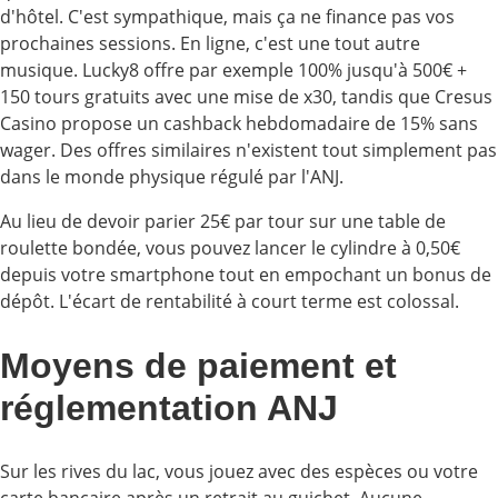
d'hôtel. C'est sympathique, mais ça ne finance pas vos
prochaines sessions. En ligne, c'est une tout autre
musique. Lucky8 offre par exemple 100% jusqu'à 500€ +
150 tours gratuits avec une mise de x30, tandis que Cresus
Casino propose un cashback hebdomadaire de 15% sans
wager. Des offres similaires n'existent tout simplement pas
dans le monde physique régulé par l'ANJ.
Au lieu de devoir parier 25€ par tour sur une table de
roulette bondée, vous pouvez lancer le cylindre à 0,50€
depuis votre smartphone tout en empochant un bonus de
dépôt. L'écart de rentabilité à court terme est colossal.
Moyens de paiement et
réglementation ANJ
Sur les rives du lac, vous jouez avec des espèces ou votre