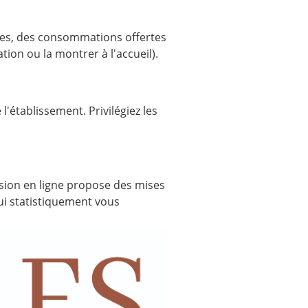
rées, des consommations offertes
ation ou la montrer à l'accueil).
l'établissement. Privilégiez les
sion en ligne propose des mises
ui statistiquement vous