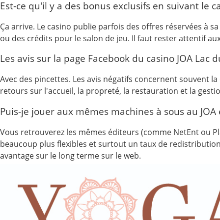
Est-ce qu'il y a des bonus exclusifs en suivant le 
Ça arrive. Le casino publie parfois des offres réservées 
ou des crédits pour le salon de jeu. Il faut rester attentif a
Les avis sur la page Facebook du casino JOA Lac du 
Avec des pincettes. Les avis négatifs concernent souvent la c
retours sur l'accueil, la propreté, la restauration et la gest
Puis-je jouer aux mêmes machines à sous au JOA e
Vous retrouverez les mêmes éditeurs (comme NetEnt ou Play
beaucoup plus flexibles et surtout un taux de redistributio
avantage sur le long terme sur le web.