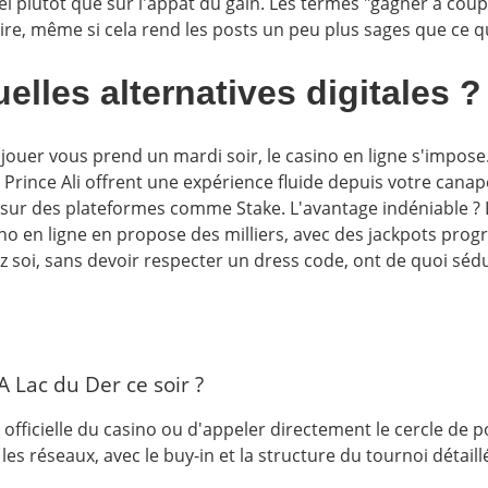
el plutôt que sur l'appât du gain. Les termes "gagner à coup
re, même si cela rend les posts un peu plus sages que ce qu
elles alternatives digitales ?
e jouer vous prend un mardi soir, le casino en ligne s'impose
Prince Ali offrent une expérience fluide depuis votre cana
pto sur des plateformes comme Stake. L'avantage indéniable ?
o en ligne en propose des milliers, avec des jackpots progr
ez soi, sans devoir respecter un dress code, ont de quoi sédu
 Lac du Der ce soir ?
 officielle du casino ou d'appeler directement le cercle de
 réseaux, avec le buy-in et la structure du tournoi détaillé