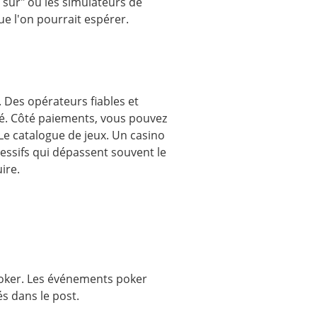
 sûr" ou les simulateurs de
e l'on pourrait espérer.
. Des opérateurs fiables et
pé. Côté paiements, vous pouvez
 Le catalogue de jeux. Un casino
essifs qui dépassent souvent le
ire.
 poker. Les événements poker
s dans le post.