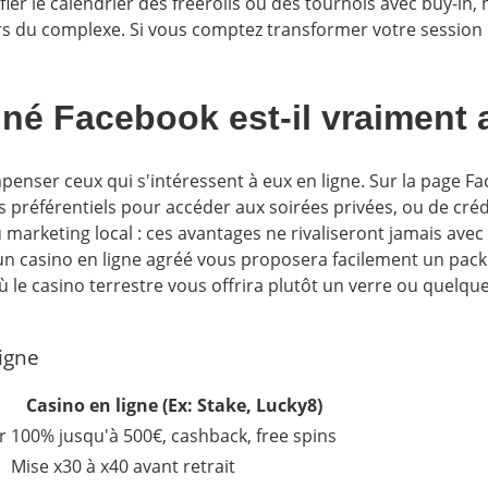
fier le calendrier des freerolls ou des tournois avec buy-in, h
rs du complexe. Si vous comptez transformer votre session de
né Facebook est-il vraiment 
penser ceux qui s'intéressent à eux en ligne. Sur la page F
s préférentiels pour accéder aux soirées privées, ou de crédit
u marketing local : ces avantages ne rivaliseront jamais ave
, un casino en ligne agréé vous proposera facilement un p
ù le casino terrestre vous offrira plutôt un verre ou quelque
igne
Casino en ligne (Ex: Stake, Lucky8)
r
100% jusqu'à 500€, cashback, free spins
Mise x30 à x40 avant retrait