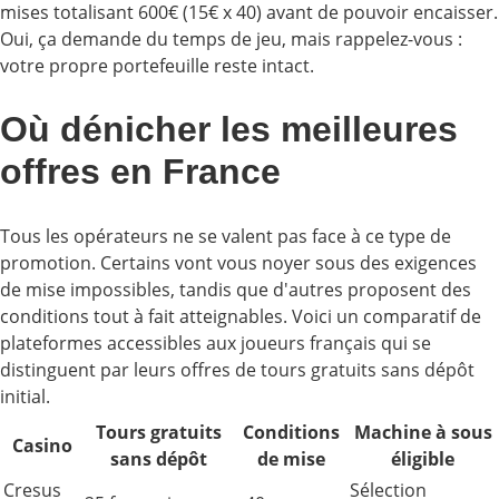
mises totalisant 600€ (15€ x 40) avant de pouvoir encaisser.
Oui, ça demande du temps de jeu, mais rappelez-vous :
votre propre portefeuille reste intact.
Où dénicher les meilleures
offres en France
Tous les opérateurs ne se valent pas face à ce type de
promotion. Certains vont vous noyer sous des exigences
de mise impossibles, tandis que d'autres proposent des
conditions tout à fait atteignables. Voici un comparatif de
plateformes accessibles aux joueurs français qui se
distinguent par leurs offres de tours gratuits sans dépôt
initial.
Tours gratuits
Conditions
Machine à sous
Casino
sans dépôt
de mise
éligible
Cresus
Sélection