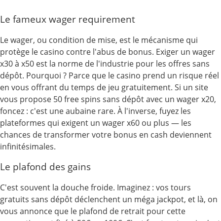
Le fameux wager requirement
Le wager, ou condition de mise, est le mécanisme qui
protège le casino contre l'abus de bonus. Exiger un wager
x30 à x50 est la norme de l'industrie pour les offres sans
dépôt. Pourquoi ? Parce que le casino prend un risque réel
en vous offrant du temps de jeu gratuitement. Si un site
vous propose 50 free spins sans dépôt avec un wager x20,
foncez : c'est une aubaine rare. À l'inverse, fuyez les
plateformes qui exigent un wager x60 ou plus — les
chances de transformer votre bonus en cash deviennent
infinitésimales.
Le plafond des gains
C'est souvent la douche froide. Imaginez : vos tours
gratuits sans dépôt déclenchent un méga jackpot, et là, on
vous annonce que le plafond de retrait pour cette