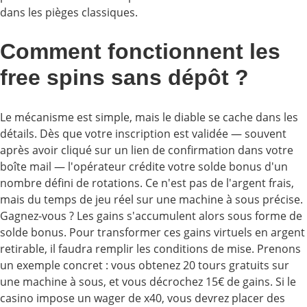
dans les pièges classiques.
Comment fonctionnent les
free spins sans dépôt ?
Le mécanisme est simple, mais le diable se cache dans les
détails. Dès que votre inscription est validée — souvent
après avoir cliqué sur un lien de confirmation dans votre
boîte mail — l'opérateur crédite votre solde bonus d'un
nombre défini de rotations. Ce n'est pas de l'argent frais,
mais du temps de jeu réel sur une machine à sous précise.
Gagnez-vous ? Les gains s'accumulent alors sous forme de
solde bonus. Pour transformer ces gains virtuels en argent
retirable, il faudra remplir les conditions de mise. Prenons
un exemple concret : vous obtenez 20 tours gratuits sur
une machine à sous, et vous décrochez 15€ de gains. Si le
casino impose un wager de x40, vous devrez placer des