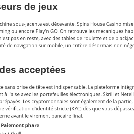
seurs de jeux
machine sous-jacente est décevante. Spins House Casino mise
ming ou encore Play'n GO. On retrouve les mécaniques habit
 n'est pas en reste, avec des tables de roulette et de blackja
idité de navigation sur mobile, un critère désormais non nég
hodes acceptées
 sans prise de tête est indispensable. La plateforme intègr
 l'aise avec les portefeuilles électroniques. Skrill et Nete
répayés. Les cryptomonnaies sont également de la partie, o
ne vérification d'identité stricte (KYC) dès que vous dépass
ne avant le virement bancaire final.
Paiement phare
to / Skrill