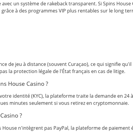
avec un système de rakeback transparent. Si Spins House Ca
ge grâce à des programmes VIP plus rentables sur le long te
cence de jeu à distance (souvent Curaçao), ce qui signifie qu'
s la protection légale de l'État français en cas de litige.
ins House Casino ?
 votre identité (KYC), la plateforme traite la demande en 24 
lques minutes seulement si vous retirez en cryptomonnaie.
 Casino ?
 House n'intègrent pas PayPal, la plateforme de paiement ét