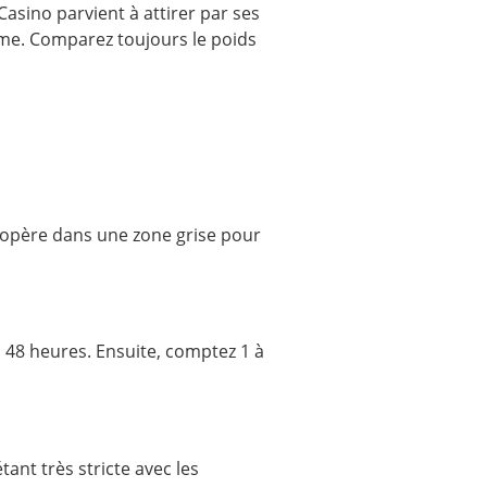
sino parvient à attirer par ses
rme. Comparez toujours le poids
il opère dans une zone grise pour
à 48 heures. Ensuite, comptez 1 à
ant très stricte avec les