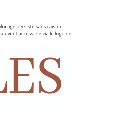
e blocage persiste sans raison
(souvent accessible via le logo de