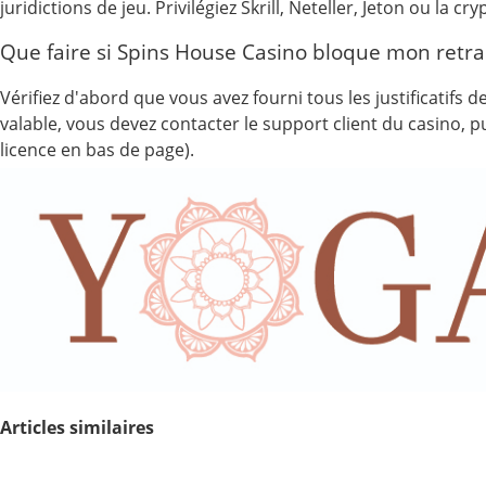
juridictions de jeu. Privilégiez Skrill, Neteller, Jeton ou la
Que faire si Spins House Casino bloque mon retrai
Vérifiez d'abord que vous avez fourni tous les justificatifs d
valable, vous devez contacter le support client du casino, pu
licence en bas de page).
Articles similaires