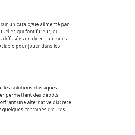
 sur un catalogue alimenté par
uelles qui font fureur, du
ck diffusées en direct, animées
ociable pour jouer dans les
e les solutions classiques
ller permettent des dépôts
ffrant une alternative discrète
ez quelques centaines d'euros.