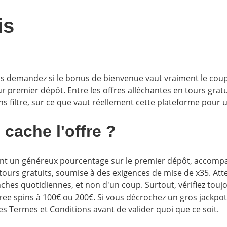
is
 demandez si le bonus de bienvenue vaut vraiment le coup 
r premier dépôt. Entre les offres alléchantes en tours gratui
 sans filtre, sur ce que vaut réellement cette plateforme pour
cache l'offre ?
nt un généreux pourcentage sur le premier dépôt, accompag
ours gratuits, soumise à des exigences de mise de x35. Atte
anches quotidiennes, et non d'un coup. Surtout, vérifiez touj
s free spins à 100€ ou 200€. Si vous décrochez un gros jackpo
es Termes et Conditions avant de valider quoi que ce soit.