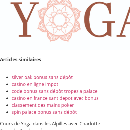
Articles similaires
silver oak bonus sans dépôt
casino en ligne impot
code bonus sans dépôt tropezia palace
casino en france sant depot avec bonus
classement des mains poker
spin palace bonus sans dépôt
Cours de Yoga dans les Alpilles avec Charlotte