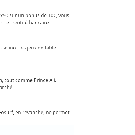
 x50 sur un bonus de 10€, vous
tre identité bancaire.
casino. Les jeux de table
n, tout comme Prince Ali.
arché.
Neosurf, en revanche, ne permet