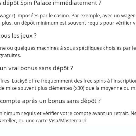
ans dépôt Spin Palace immédiatement ?
(wager) imposées par le casino. Par exemple, avec un wager
plus, un dépôt minimum est souvent requis pour vérifier vo
ous les jeux ?
une ou quelques machines à sous spécifiques choisies par le 
gratuites.
 un vrai bonus sans dépôt ?
res. Lucky8 offre fréquemment des free spins à l'inscriptio
s de mise souvent plus clémentes (x30) que la moyenne du m
on compte après un bonus sans dépôt ?
 minimum requis et vérifier votre compte avant un retrait. 
, Neteller, ou une carte Visa/Mastercard.