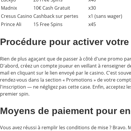
Madnix
10€ Cash Gratuit
x30
Cresus Casino
Cashback sur pertes
x1 (sans wager)
Prince Ali
15 Free Spins
x45
Procédure pour activer votre 
Rien de plus agaçant que de passer à côté d'une promo parc
D'abord, créez un compte joueur en veillant à renseigner de
mail en cliquant sur le lien envoyé par le casino. C'est sou
rendez-vous dans la section « Promotions » de votre compt
l'inscription — ne négligez pas cette case. Enfin, acceptez
premier spin.
Moyens de paiement pour en
Vous avez réussi à remplir les conditions de mise ? Bravo. 