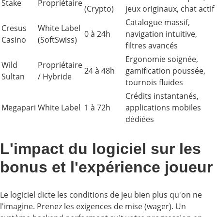
Stake
Propriétaire
(Crypto)
jeux originaux, chat actif
Catalogue massif,
Cresus
White Label
0 à 24h
navigation intuitive,
Casino
(SoftSwiss)
filtres avancés
Ergonomie soignée,
Wild
Propriétaire
24 à 48h
gamification poussée,
Sultan
/ Hybride
tournois fluides
Crédits instantanés,
Megapari
White Label
1 à 72h
applications mobiles
dédiées
L'impact du logiciel sur les
bonus et l'expérience joueur
Le logiciel dicte les conditions de jeu bien plus qu'on ne
l'imagine. Prenez les exigences de mise (wager). Un