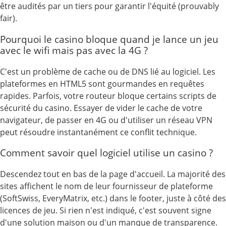
être audités par un tiers pour garantir l'équité (prouvably
fair).
Pourquoi le casino bloque quand je lance un jeu
avec le wifi mais pas avec la 4G ?
C'est un problème de cache ou de DNS lié au logiciel. Les
plateformes en HTML5 sont gourmandes en requêtes
rapides. Parfois, votre routeur bloque certains scripts de
sécurité du casino. Essayer de vider le cache de votre
navigateur, de passer en 4G ou d'utiliser un réseau VPN
peut résoudre instantanément ce conflit technique.
Comment savoir quel logiciel utilise un casino ?
Descendez tout en bas de la page d'accueil. La majorité des
sites affichent le nom de leur fournisseur de plateforme
(SoftSwiss, EveryMatrix, etc.) dans le footer, juste à côté des
licences de jeu. Si rien n'est indiqué, c'est souvent signe
d'une solution maison ou d'un manque de transparence.