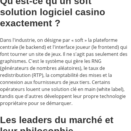
Qu'est-ce qu'un soft
solution logiciel casino
exactement ?
Dans l'industrie, on désigne par « soft » la plateforme
centrale (le backend) et l'interface joueur (le frontend) qui
font tourner un site de jeux. Il ne s'agit pas seulement des
graphismes. C'est le système qui gère les RNG
(générateurs de nombres aléatoires), le taux de
redistribution (RTP), la comptabilité des mises et la
connexion aux fournisseurs de jeux tiers. Certains
opérateurs louent une solution clé en main (white label),
tandis que d'autres développent leur propre technologie
propriétaire pour se démarquer.
Les leaders du marché et