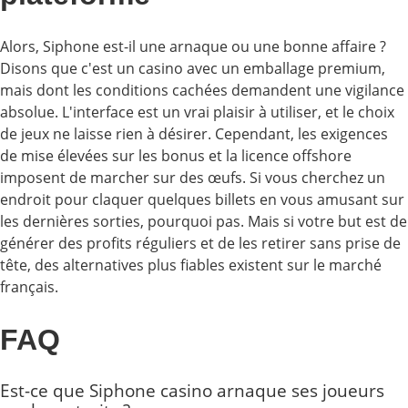
Alors, Siphone est-il une arnaque ou une bonne affaire ?
Disons que c'est un casino avec un emballage premium,
mais dont les conditions cachées demandent une vigilance
absolue. L'interface est un vrai plaisir à utiliser, et le choix
de jeux ne laisse rien à désirer. Cependant, les exigences
de mise élevées sur les bonus et la licence offshore
imposent de marcher sur des œufs. Si vous cherchez un
endroit pour claquer quelques billets en vous amusant sur
les dernières sorties, pourquoi pas. Mais si votre but est de
générer des profits réguliers et de les retirer sans prise de
tête, des alternatives plus fiables existent sur le marché
français.
FAQ
Est-ce que Siphone casino arnaque ses joueurs