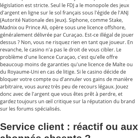
législation est stricte. Seul le FDJ a le monopole des jeux
d'argent en ligne sur le sol français sous l'égide de l'ANJ
(Autorité Nationale des Jeux). Siphone, comme Stake,
Madnix ou Prince Ali, opère sous une licence offshore,
généralement délivrée par Curaçao. Est-ce illégal de jouer
dessus ? Non, vous ne risquez rien en tant que joueur. En
revanche, le casino n'a pas le droit de vous cibler. Le
problème d'une licence Curaçao, c'est qu'elle offre
beaucoup moins de garanties qu'une licence de Malte ou
du Royaume-Uni en cas de litige. Si le casino décide de
bloquer votre compte ou d'annuler vos gains de manière
arbitraire, vous aurez très peu de recours légaux. Jouez
donc avec de l'argent que vous êtes prêt à perdre, et
gardez toujours un œil critique sur la réputation du brand
sur les forums spécialisés.
Service client : réactif ou aux