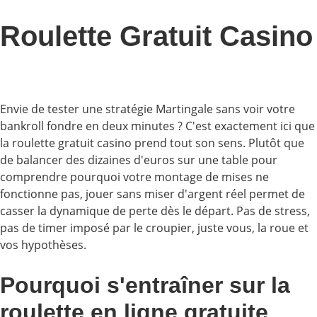
Roulette Gratuit Casino
Envie de tester une stratégie Martingale sans voir votre
bankroll fondre en deux minutes ? C'est exactement ici que
la roulette gratuit casino prend tout son sens. Plutôt que
de balancer des dizaines d'euros sur une table pour
comprendre pourquoi votre montage de mises ne
fonctionne pas, jouer sans miser d'argent réel permet de
casser la dynamique de perte dès le départ. Pas de stress,
pas de timer imposé par le croupier, juste vous, la roue et
vos hypothèses.
Pourquoi s'entraîner sur la
roulette en ligne gratuite