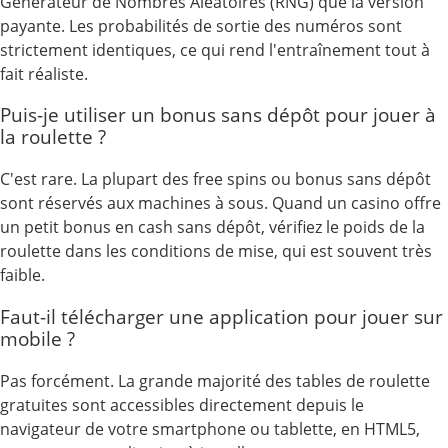
Générateur de Nombres Aléatoires (RNG) que la version
payante. Les probabilités de sortie des numéros sont
strictement identiques, ce qui rend l'entraînement tout à
fait réaliste.
Puis-je utiliser un bonus sans dépôt pour jouer à
la roulette ?
C'est rare. La plupart des free spins ou bonus sans dépôt
sont réservés aux machines à sous. Quand un casino offre
un petit bonus en cash sans dépôt, vérifiez le poids de la
roulette dans les conditions de mise, qui est souvent très
faible.
Faut-il télécharger une application pour jouer sur
mobile ?
Pas forcément. La grande majorité des tables de roulette
gratuites sont accessibles directement depuis le
navigateur de votre smartphone ou tablette, en HTML5,