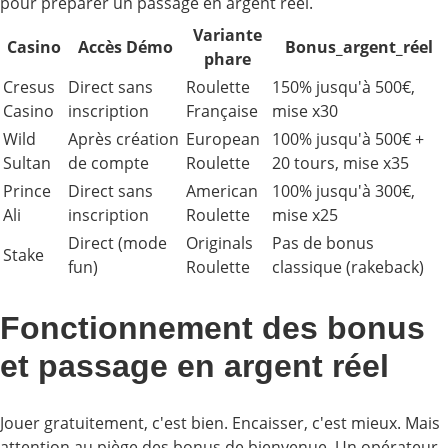
pour préparer un passage en argent réel.
Variante
Casino
Accès Démo
Bonus_argent_réel
phare
Cresus
Direct sans
Roulette
150% jusqu'à 500€,
Casino
inscription
Française
mise x30
Wild
Après création
European
100% jusqu'à 500€ +
Sultan
de compte
Roulette
20 tours, mise x35
Prince
Direct sans
American
100% jusqu'à 300€,
Ali
inscription
Roulette
mise x25
Direct (mode
Originals
Pas de bonus
Stake
fun)
Roulette
classique (rakeback)
Fonctionnement des bonus
et passage en argent réel
Jouer gratuitement, c'est bien. Encaisser, c'est mieux. Mais
attention au piège des bonus de bienvenue. Un opérateur