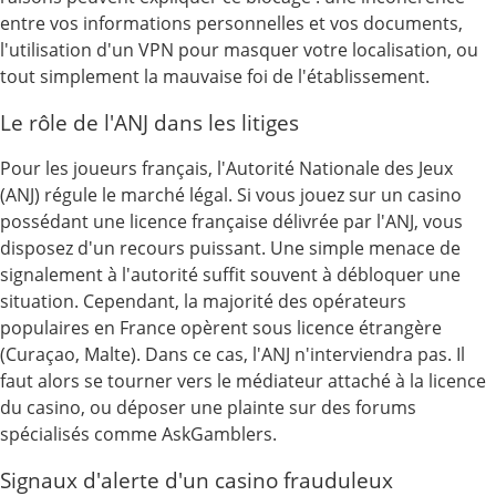
entre vos informations personnelles et vos documents,
l'utilisation d'un VPN pour masquer votre localisation, ou
tout simplement la mauvaise foi de l'établissement.
Le rôle de l'ANJ dans les litiges
Pour les joueurs français, l'Autorité Nationale des Jeux
(ANJ) régule le marché légal. Si vous jouez sur un casino
possédant une licence française délivrée par l'ANJ, vous
disposez d'un recours puissant. Une simple menace de
signalement à l'autorité suffit souvent à débloquer une
situation. Cependant, la majorité des opérateurs
populaires en France opèrent sous licence étrangère
(Curaçao, Malte). Dans ce cas, l'ANJ n'interviendra pas. Il
faut alors se tourner vers le médiateur attaché à la licence
du casino, ou déposer une plainte sur des forums
spécialisés comme AskGamblers.
Signaux d'alerte d'un casino frauduleux