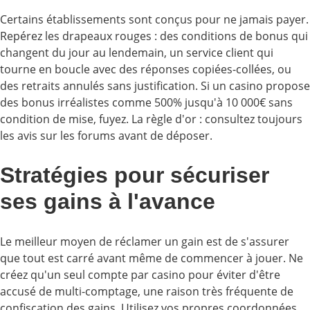
Certains établissements sont conçus pour ne jamais payer.
Repérez les drapeaux rouges : des conditions de bonus qui
changent du jour au lendemain, un service client qui
tourne en boucle avec des réponses copiées-collées, ou
des retraits annulés sans justification. Si un casino propose
des bonus irréalistes comme 500% jusqu'à 10 000€ sans
condition de mise, fuyez. La règle d'or : consultez toujours
les avis sur les forums avant de déposer.
Stratégies pour sécuriser
ses gains à l'avance
Le meilleur moyen de réclamer un gain est de s'assurer
que tout est carré avant même de commencer à jouer. Ne
créez qu'un seul compte par casino pour éviter d'être
accusé de multi-comptage, une raison très fréquente de
confiscation des gains. Utilisez vos propres coordonnées