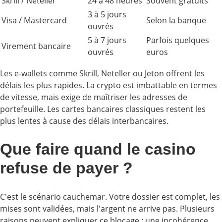
Skrill / Neteller
24 à 48 heures
Souvent gratuits
3 à 5 jours
Visa / Mastercard
Selon la banque
ouvrés
5 à 7 jours
Parfois quelques
Virement bancaire
ouvrés
euros
Les e-wallets comme Skrill, Neteller ou Jeton offrent les
délais les plus rapides. La crypto est imbattable en termes
de vitesse, mais exige de maîtriser les adresses de
portefeuille. Les cartes bancaires classiques restent les
plus lentes à cause des délais interbancaires.
Que faire quand le casino
refuse de payer ?
C'est le scénario cauchemar. Votre dossier est complet, les
mises sont validées, mais l'argent ne arrive pas. Plusieurs
raisons peuvent expliquer ce blocage : une incohérence