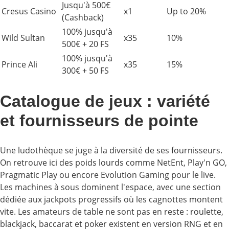
Jusqu'à 500€
Cresus Casino
x1
Up to 20%
(Cashback)
100% jusqu'à
Wild Sultan
x35
10%
500€ + 20 FS
100% jusqu'à
Prince Ali
x35
15%
300€ + 50 FS
Catalogue de jeux : variété
et fournisseurs de pointe
Une ludothèque se juge à la diversité de ses fournisseurs.
On retrouve ici des poids lourds comme NetEnt, Play'n GO,
Pragmatic Play ou encore Evolution Gaming pour le live.
Les machines à sous dominent l'espace, avec une section
dédiée aux jackpots progressifs où les cagnottes montent
vite. Les amateurs de table ne sont pas en reste : roulette,
blackjack, baccarat et poker existent en version RNG et en