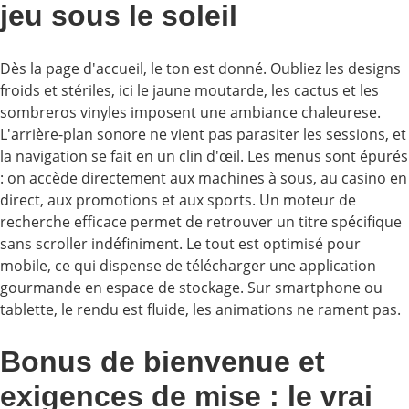
jeu sous le soleil
Dès la page d'accueil, le ton est donné. Oubliez les designs
froids et stériles, ici le jaune moutarde, les cactus et les
sombreros vinyles imposent une ambiance chaleurese.
L'arrière-plan sonore ne vient pas parasiter les sessions, et
la navigation se fait en un clin d'œil. Les menus sont épurés
: on accède directement aux machines à sous, au casino en
direct, aux promotions et aux sports. Un moteur de
recherche efficace permet de retrouver un titre spécifique
sans scroller indéfiniment. Le tout est optimisé pour
mobile, ce qui dispense de télécharger une application
gourmande en espace de stockage. Sur smartphone ou
tablette, le rendu est fluide, les animations ne rament pas.
Bonus de bienvenue et
exigences de mise : le vrai