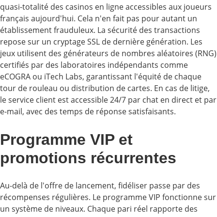
quasi-totalité des casinos en ligne accessibles aux joueurs
français aujourd'hui. Cela n'en fait pas pour autant un
établissement frauduleux. La sécurité des transactions
repose sur un cryptage SSL de dernière génération. Les
jeux utilisent des générateurs de nombres aléatoires (RNG)
certifiés par des laboratoires indépendants comme
eCOGRA ou iTech Labs, garantissant l'équité de chaque
tour de rouleau ou distribution de cartes. En cas de litige,
le service client est accessible 24/7 par chat en direct et par
e-mail, avec des temps de réponse satisfaisants.
Programme VIP et
promotions récurrentes
Au-delà de l'offre de lancement, fidéliser passe par des
récompenses régulières. Le programme VIP fonctionne sur
un système de niveaux. Chaque pari réel rapporte des