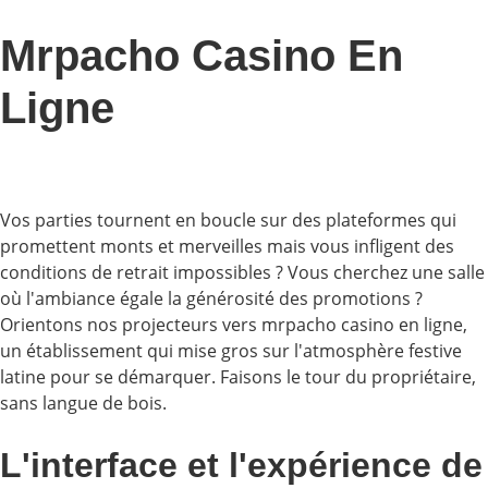
Mrpacho Casino En
Ligne
Vos parties tournent en boucle sur des plateformes qui
promettent monts et merveilles mais vous infligent des
conditions de retrait impossibles ? Vous cherchez une salle
où l'ambiance égale la générosité des promotions ?
Orientons nos projecteurs vers mrpacho casino en ligne,
un établissement qui mise gros sur l'atmosphère festive
latine pour se démarquer. Faisons le tour du propriétaire,
sans langue de bois.
L'interface et l'expérience de