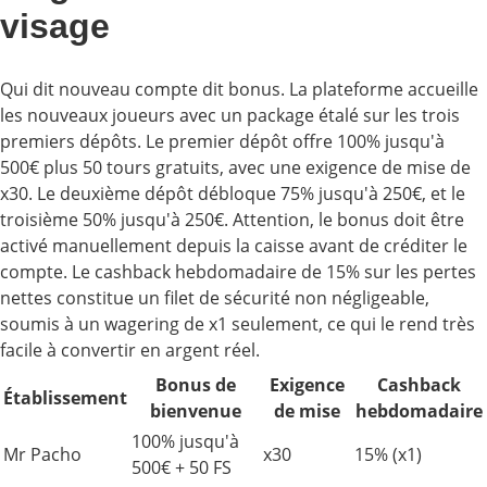
visage
Qui dit nouveau compte dit bonus. La plateforme accueille
les nouveaux joueurs avec un package étalé sur les trois
premiers dépôts. Le premier dépôt offre 100% jusqu'à
500€ plus 50 tours gratuits, avec une exigence de mise de
x30. Le deuxième dépôt débloque 75% jusqu'à 250€, et le
troisième 50% jusqu'à 250€. Attention, le bonus doit être
activé manuellement depuis la caisse avant de créditer le
compte. Le cashback hebdomadaire de 15% sur les pertes
nettes constitue un filet de sécurité non négligeable,
soumis à un wagering de x1 seulement, ce qui le rend très
facile à convertir en argent réel.
Bonus de
Exigence
Cashback
Établissement
bienvenue
de mise
hebdomadaire
100% jusqu'à
Mr Pacho
x30
15% (x1)
500€ + 50 FS