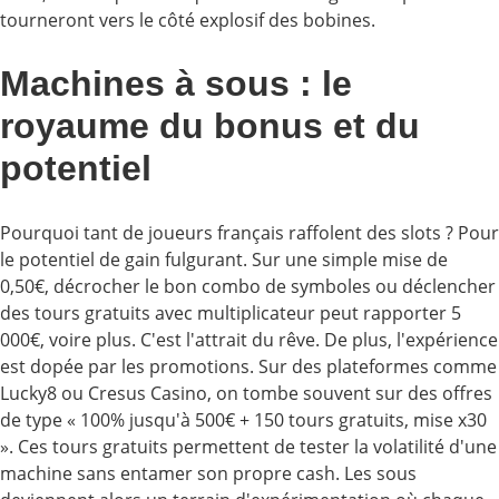
tourneront vers le côté explosif des bobines.
Machines à sous : le
royaume du bonus et du
potentiel
Pourquoi tant de joueurs français raffolent des slots ? Pour
le potentiel de gain fulgurant. Sur une simple mise de
0,50€, décrocher le bon combo de symboles ou déclencher
des tours gratuits avec multiplicateur peut rapporter 5
000€, voire plus. C'est l'attrait du rêve. De plus, l'expérience
est dopée par les promotions. Sur des plateformes comme
Lucky8 ou Cresus Casino, on tombe souvent sur des offres
de type « 100% jusqu'à 500€ + 150 tours gratuits, mise x30
». Ces tours gratuits permettent de tester la volatilité d'une
machine sans entamer son propre cash. Les sous