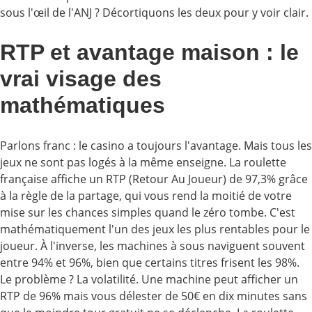
sous l'œil de l'ANJ ? Décortiquons les deux pour y voir clair.
RTP et avantage maison : le
vrai visage des
mathématiques
Parlons franc : le casino a toujours l'avantage. Mais tous les
jeux ne sont pas logés à la même enseigne. La roulette
française affiche un RTP (Retour Au Joueur) de 97,3% grâce
à la règle de la partage, qui vous rend la moitié de votre
mise sur les chances simples quand le zéro tombe. C'est
mathématiquement l'un des jeux les plus rentables pour le
joueur. À l'inverse, les machines à sous naviguent souvent
entre 94% et 96%, bien que certains titres frisent les 98%.
Le problème ? La volatilité. Une machine peut afficher un
RTP de 96% mais vous délester de 50€ en dix minutes sans