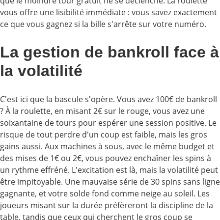
que le moindre tour gratuit ne se déclenche. La roulette
vous offre une lisibilité immédiate : vous savez exactement
ce que vous gagnez si la bille s'arrête sur votre numéro.
La gestion de bankroll face à
la volatilité
C'est ici que la bascule s'opère. Vous avez 100€ de bankroll
? À la roulette, en misant 2€ sur le rouge, vous avez une
soixantaine de tours pour espérer une session positive. Le
risque de tout perdre d'un coup est faible, mais les gros
gains aussi. Aux machines à sous, avec le même budget et
des mises de 1€ ou 2€, vous pouvez enchaîner les spins à
un rythme effréné. L'excitation est là, mais la volatilité peut
être impitoyable. Une mauvaise série de 30 spins sans ligne
gagnante, et votre solde fond comme neige au soleil. Les
joueurs misant sur la durée préfèreront la discipline de la
table, tandis que ceux qui cherchent le gros coup se