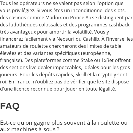
Tous les opérateurs ne se valent pas selon l'option que
vous privilégiez. Si vous êtes un inconditionnel des slots,
des casinos comme Madnix ou Prince Ali se distinguent par
des ludothèques colossales et des programmes cashback
très avantageux pour amortir la volatilité. Vous y
financerez facilement via Neosurf ou Cashlib. À l'inverse, les
amateurs de roulette chercheront des limites de table
élevées et des variantes spécifiques (européenne,
française). Des plateformes comme Stake ou 1xBet offrent
des sections live dealer impeccables, idéales pour les gros
joueurs. Pour les dépôts rapides, Skrill et la crypto y sont
roi. En France, n'oubliez pas de vérifier que le site dispose
d'une licence reconnue pour jouer en toute légalité.
FAQ
Est-ce qu'on gagne plus souvent à la roulette ou
aux machines à sous ?