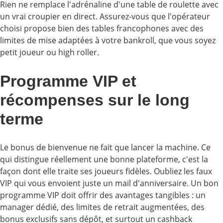
Rien ne remplace l'adrénaline d'une table de roulette avec
un vrai croupier en direct. Assurez-vous que l'opérateur
choisi propose bien des tables francophones avec des
limites de mise adaptées à votre bankroll, que vous soyez
petit joueur ou high roller.
Programme VIP et
récompenses sur le long
terme
Le bonus de bienvenue ne fait que lancer la machine. Ce
qui distingue réellement une bonne plateforme, c'est la
façon dont elle traite ses joueurs fidèles. Oubliez les faux
VIP qui vous envoient juste un mail d'anniversaire. Un bon
programme VIP doit offrir des avantages tangibles : un
manager dédié, des limites de retrait augmentées, des
bonus exclusifs sans dépôt, et surtout un cashback