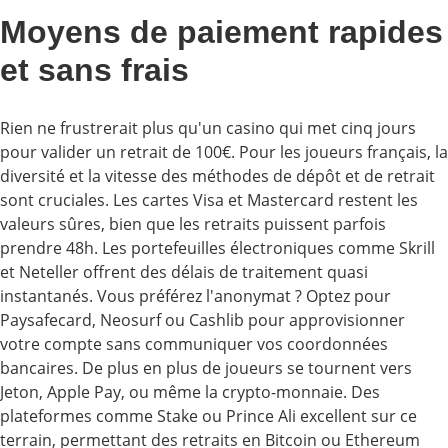
Moyens de paiement rapides
et sans frais
Rien ne frustrerait plus qu'un casino qui met cinq jours
pour valider un retrait de 100€. Pour les joueurs français, la
diversité et la vitesse des méthodes de dépôt et de retrait
sont cruciales. Les cartes Visa et Mastercard restent les
valeurs sûres, bien que les retraits puissent parfois
prendre 48h. Les portefeuilles électroniques comme Skrill
et Neteller offrent des délais de traitement quasi
instantanés. Vous préférez l'anonymat ? Optez pour
Paysafecard, Neosurf ou Cashlib pour approvisionner
votre compte sans communiquer vos coordonnées
bancaires. De plus en plus de joueurs se tournent vers
Jeton, Apple Pay, ou même la crypto-monnaie. Des
plateformes comme Stake ou Prince Ali excellent sur ce
terrain, permettant des retraits en Bitcoin ou Ethereum