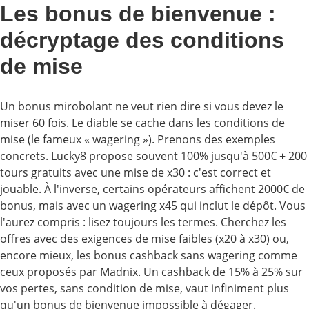
Les bonus de bienvenue :
décryptage des conditions
de mise
Un bonus mirobolant ne veut rien dire si vous devez le
miser 60 fois. Le diable se cache dans les conditions de
mise (le fameux « wagering »). Prenons des exemples
concrets. Lucky8 propose souvent 100% jusqu'à 500€ + 200
tours gratuits avec une mise de x30 : c'est correct et
jouable. À l'inverse, certains opérateurs affichent 2000€ de
bonus, mais avec un wagering x45 qui inclut le dépôt. Vous
l'aurez compris : lisez toujours les termes. Cherchez les
offres avec des exigences de mise faibles (x20 à x30) ou,
encore mieux, les bonus cashback sans wagering comme
ceux proposés par Madnix. Un cashback de 15% à 25% sur
vos pertes, sans condition de mise, vaut infiniment plus
qu'un bonus de bienvenue impossible à dégager.