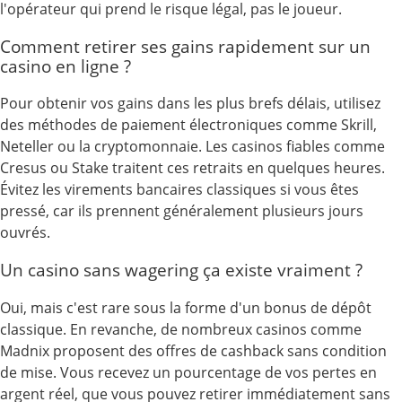
l'opérateur qui prend le risque légal, pas le joueur.
Comment retirer ses gains rapidement sur un
casino en ligne ?
Pour obtenir vos gains dans les plus brefs délais, utilisez
des méthodes de paiement électroniques comme Skrill,
Neteller ou la cryptomonnaie. Les casinos fiables comme
Cresus ou Stake traitent ces retraits en quelques heures.
Évitez les virements bancaires classiques si vous êtes
pressé, car ils prennent généralement plusieurs jours
ouvrés.
Un casino sans wagering ça existe vraiment ?
Oui, mais c'est rare sous la forme d'un bonus de dépôt
classique. En revanche, de nombreux casinos comme
Madnix proposent des offres de cashback sans condition
de mise. Vous recevez un pourcentage de vos pertes en
argent réel, que vous pouvez retirer immédiatement sans