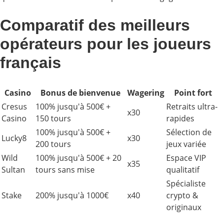
Comparatif des meilleurs
opérateurs pour les joueurs
français
Casino
Bonus de bienvenue
Wagering
Point fort
Cresus
100% jusqu'à 500€ +
Retraits ultra-
x30
Casino
150 tours
rapides
100% jusqu'à 500€ +
Sélection de
Lucky8
x30
200 tours
jeux variée
Wild
100% jusqu'à 500€ + 20
Espace VIP
x35
Sultan
tours sans mise
qualitatif
Spécialiste
Stake
200% jusqu'à 1000€
x40
crypto &
originaux