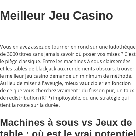
Meilleur Jeu Casino
Vous en avez assez de tourner en rond sur une ludothèque
de 3000 titres sans jamais savoir où poser vos mises ? C'est
le piège classique. Entre les machines à sous clairsemées
et les tables de blackjack aux rendements obscurs, trouver
le meilleur jeu casino demande un minimum de méthode.
Au lieu de miser à l'aveugle, mieux vaut cibler en fonction
de ce que vous cherchez vraiment : du frisson pur, un taux
de redistribution (RTP) impitoyable, ou une stratégie qui
tient la route sur la durée.
Machines à sous vs Jeux de
table : où est le vrai potentiel