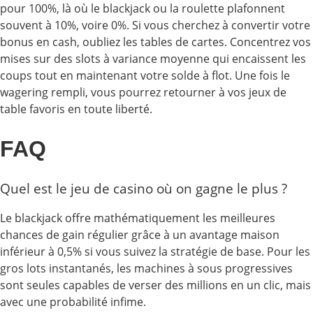
pour 100%, là où le blackjack ou la roulette plafonnent
souvent à 10%, voire 0%. Si vous cherchez à convertir votre
bonus en cash, oubliez les tables de cartes. Concentrez vos
mises sur des slots à variance moyenne qui encaissent les
coups tout en maintenant votre solde à flot. Une fois le
wagering rempli, vous pourrez retourner à vos jeux de
table favoris en toute liberté.
FAQ
Quel est le jeu de casino où on gagne le plus ?
Le blackjack offre mathématiquement les meilleures
chances de gain régulier grâce à un avantage maison
inférieur à 0,5% si vous suivez la stratégie de base. Pour les
gros lots instantanés, les machines à sous progressives
sont seules capables de verser des millions en un clic, mais
avec une probabilité infime.