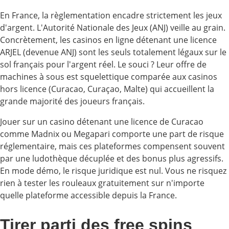
En France, la règlementation encadre strictement les jeux
d'argent. L'Autorité Nationale des Jeux (ANJ) veille au grain.
Concrètement, les casinos en ligne détenant une licence
ARJEL (devenue ANJ) sont les seuls totalement légaux sur le
sol français pour l'argent réel. Le souci ? Leur offre de
machines à sous est squelettique comparée aux casinos
hors licence (Curacao, Curaçao, Malte) qui accueillent la
grande majorité des joueurs français.
Jouer sur un casino détenant une licence de Curacao
comme Madnix ou Megapari comporte une part de risque
réglementaire, mais ces plateformes compensent souvent
par une ludothèque décuplée et des bonus plus agressifs.
En mode démo, le risque juridique est nul. Vous ne risquez
rien à tester les rouleaux gratuitement sur n'importe
quelle plateforme accessible depuis la France.
Tirer parti des free spins