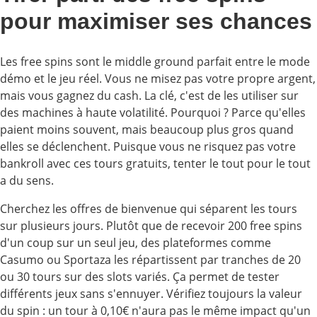
pour maximiser ses chances
Les free spins sont le middle ground parfait entre le mode
démo et le jeu réel. Vous ne misez pas votre propre argent,
mais vous gagnez du cash. La clé, c'est de les utiliser sur
des machines à haute volatilité. Pourquoi ? Parce qu'elles
paient moins souvent, mais beaucoup plus gros quand
elles se déclenchent. Puisque vous ne risquez pas votre
bankroll avec ces tours gratuits, tenter le tout pour le tout
a du sens.
Cherchez les offres de bienvenue qui séparent les tours
sur plusieurs jours. Plutôt que de recevoir 200 free spins
d'un coup sur un seul jeu, des plateformes comme
Casumo ou Sportaza les répartissent par tranches de 20
ou 30 tours sur des slots variés. Ça permet de tester
différents jeux sans s'ennuyer. Vérifiez toujours la valeur
du spin : un tour à 0,10€ n'aura pas le même impact qu'un