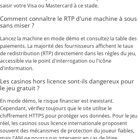
saisir votre Visa ou Mastercard à ce stade.
Comment connaître le RTP d'une machine à sous
sans miser ?
Lancez la machine en mode démo et consultez la table des
paiements. La majorité des fournisseurs affichent le taux
de redistribution (RTP) directement dans les règles du jeu,
accessible via le point d'interrogation ou l'icône
d'information.
Les casinos hors licence sont-ils dangereux pour
le jeu gratuit ?
En mode démo, le risque financier est inexistant.
Cependant, vérifiez toujours que le site utilise le
chiffrement HTTPS pour protéger vos données. Pour le jeu
réel, les casinos sous licence internationale proposent
souvent des mécanismes de protection du joueur fiables,
mais l'ANJ ne pourra pas intervenir en cas de litige.