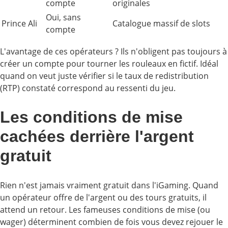
compte
originales
Oui, sans
Prince Ali
Catalogue massif de slots
compte
L'avantage de ces opérateurs ? Ils n'obligent pas toujours à
créer un compte pour tourner les rouleaux en fictif. Idéal
quand on veut juste vérifier si le taux de redistribution
(RTP) constaté correspond au ressenti du jeu.
Les conditions de mise
cachées derrière l'argent
gratuit
Rien n'est jamais vraiment gratuit dans l'iGaming. Quand
un opérateur offre de l'argent ou des tours gratuits, il
attend un retour. Les fameuses conditions de mise (ou
wager) déterminent combien de fois vous devez rejouer le