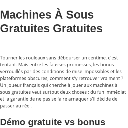
Machines À Sous
Gratuites Gratuites
Tourner les rouleaux sans débourser un centime, c'est
tentant. Mais entre les fausses promesses, les bonus
verrouillés par des conditions de mise impossibles et les
plateformes obscures, comment s'y retrouver vraiment ?
Un joueur français qui cherche à jouer aux machines à
sous gratuites veut surtout deux choses : du fun immédiat
et la garantie de ne pas se faire arnaquer s'il décide de
passer au réel.
Démo gratuite vs bonus