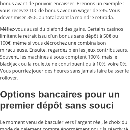
bonus avant de pouvoir encaisser. Prenons un exemple :
vous recevez 10€ de bonus avec un wager de x35. Vous
devez miser 350€ au total avant la moindre retirada.
Méfiez-vous aussi du plafond des gains. Certains casinos
limitent le retrait issu d'un bonus sans dépôt à 50€ ou
100€, même si vous décrochez une combinaison
miraculeuse. Ensuite, regardez bien les jeux contributeurs.
Souvent, les machines à sous comptent 100%, mais le
blackjack ou la roulette ne contribuent qu'à 10%, voire 0%.
Vous pourriez jouer des heures sans jamais faire baisser le
rollover.
Options bancaires pour un
premier dépôt sans souci
Le moment venu de basculer vers l'argent réel, le choix du
mode de paiement compte énormément pour la réactivité