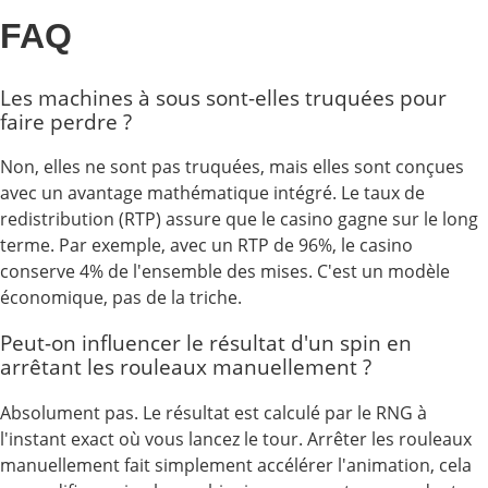
FAQ
Les machines à sous sont-elles truquées pour
faire perdre ?
Non, elles ne sont pas truquées, mais elles sont conçues
avec un avantage mathématique intégré. Le taux de
redistribution (RTP) assure que le casino gagne sur le long
terme. Par exemple, avec un RTP de 96%, le casino
conserve 4% de l'ensemble des mises. C'est un modèle
économique, pas de la triche.
Peut-on influencer le résultat d'un spin en
arrêtant les rouleaux manuellement ?
Absolument pas. Le résultat est calculé par le RNG à
l'instant exact où vous lancez le tour. Arrêter les rouleaux
manuellement fait simplement accélérer l'animation, cela