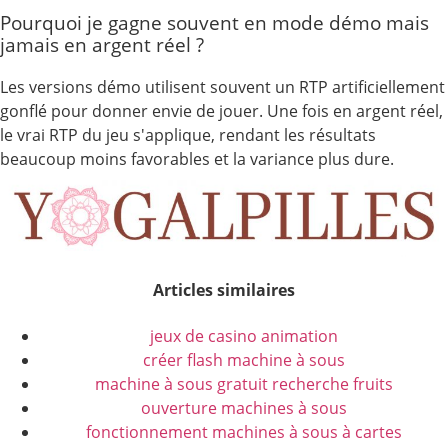
Pourquoi je gagne souvent en mode démo mais
jamais en argent réel ?
Les versions démo utilisent souvent un RTP artificiellement
gonflé pour donner envie de jouer. Une fois en argent réel,
le vrai RTP du jeu s'applique, rendant les résultats
beaucoup moins favorables et la variance plus dure.
Articles similaires
jeux de casino animation
créer flash machine à sous
machine à sous gratuit recherche fruits
ouverture machines à sous
fonctionnement machines à sous à cartes