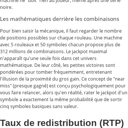
machine ne "doit" rien au joueur, même après une série
noire.
Les mathématiques derrière les combinaisons
Pour bien saisir la mécanique, il faut regarder le nombre
de positions possibles sur chaque rouleau. Une machine
avec 5 rouleaux et 50 symboles chacun propose plus de
312 millions de combinaisons. Le jackpot maximal
n'apparaît qu'une seule fois dans cet univers
mathématique. De leur côté, les petites victoires sont
pondérées pour tomber fréquemment, entretenant
l'illusion de la proximité du gros gain. Ce concept de "near
miss" (presque gagné) est conçu psychologiquement pour
vous faire relancer, alors qu'en réalité, rater le jackpot d'un
symbole a exactement la même probabilité que de sortir
cinq symboles basiques sans valeur.
Taux de redistribution (RTP)