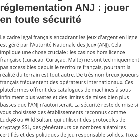
réglementation ANJ : jouer
en toute sécurité
Le cadre légal français encadrant les jeux d'argent en ligne
est géré par l'Autorité Nationale des Jeux (ANJ). Cela
implique une chose cruciale : les casinos hors licence
française (curacao, Curaçao, Malte) ne sont techniquement
pas accessibles depuis le territoire français, pourtant la
réalité du terrain est tout autre. De très nombreux joueurs
français fréquentent des opérateurs internationaux. Ces
plateformes offrent des catalogues de machines à sous
infiniment plus vastes et des limites de mises bien plus
basses que l'ANJ n'autoriserait. La sécurité reste de mise si
vous choisissez des établissements reconnus comme
Lucky8 ou Wild Sultan, qui utilisent des protocoles de
cryptage SSL, des générateurs de nombres aléatoires
certifiés et des politiques de jeu responsable solides. Fixez-