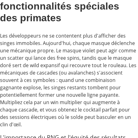
fonctionnalités spéciales
des primates
Les développeurs ne se contentent plus d'afficher des
singes immobiles. Aujourd'hui, chaque masque déclenche
une mécanique propre. Le masque violet peut agir comme
un scatter qui lance des free spins, tandis que le masque
doré sert de wild expansif qui recouvre tout le rouleau. Les
mécaniques de cascades (ou avalanches) s'associent
souvent à ces symboles : quand une combinaison
gagnante explose, les singes restants tombent pour
potentiellement former une nouvelle ligne payante.
Multipliez cela par un win multiplier qui augmente à
chaque cascade, et vous obtenez le cocktail parfait pour
des sessions électriques où le solde peut basculer en un
clin d'œil.
L'importance du RNG et l'équité des résultats