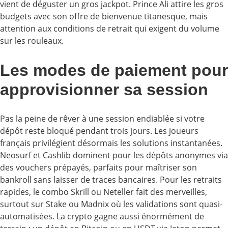
vient de déguster un gros jackpot. Prince Ali attire les gros
budgets avec son offre de bienvenue titanesque, mais
attention aux conditions de retrait qui exigent du volume
sur les rouleaux.
Les modes de paiement pour
approvisionner sa session
Pas la peine de rêver à une session endiablée si votre
dépôt reste bloqué pendant trois jours. Les joueurs
français privilégient désormais les solutions instantanées.
Neosurf et Cashlib dominent pour les dépôts anonymes via
des vouchers prépayés, parfaits pour maîtriser son
bankroll sans laisser de traces bancaires. Pour les retraits
rapides, le combo Skrill ou Neteller fait des merveilles,
surtout sur Stake ou Madnix où les validations sont quasi-
automatisées. La crypto gagne aussi énormément de