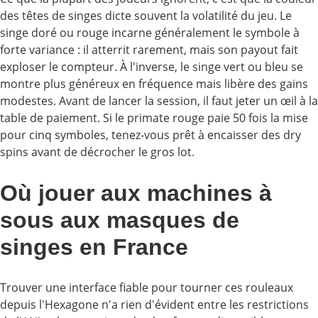
des têtes de singes dicte souvent la volatilité du jeu. Le
singe doré ou rouge incarne généralement le symbole à
forte variance : il atterrit rarement, mais son payout fait
exploser le compteur. À l'inverse, le singe vert ou bleu se
montre plus généreux en fréquence mais libère des gains
modestes. Avant de lancer la session, il faut jeter un œil à la
table de paiement. Si le primate rouge paie 50 fois la mise
pour cinq symboles, tenez-vous prêt à encaisser des dry
spins avant de décrocher le gros lot.
Où jouer aux machines à
sous aux masques de
singes en France
Trouver une interface fiable pour tourner ces rouleaux
depuis l'Hexagone n'a rien d'évident entre les restrictions