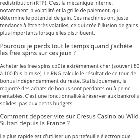
redistribution (RTP). C'est la mécanique interne,
notamment la volatilité et la grille de paiement, qui
détermine le potentiel de gain. Ces machines ont juste
tendance à être très volatiles, ce qui crée l'illusion de gains
plus importants lorsqu'elles distribuent.
Pourquoi je perds tout le temps quand j'achète
les free spins sur ces jeux ?
Acheter les free spins coûte extrêmement cher (souvent 80
à 100 fois la mise). Le RNG calcule le résultat de ce tour de
bonus indépendamment du reste. Statistiquement, la
majorité des achats de bonus sont perdants ou à peine
rentables. C'est une fonctionnalité à réserver aux bankrolls
solides, pas aux petits budgets.
Comment déposer vite sur Cresus Casino ou Wild
Sultan depuis la France ?
Le plus rapide est d'utiliser un portefeuille électronique