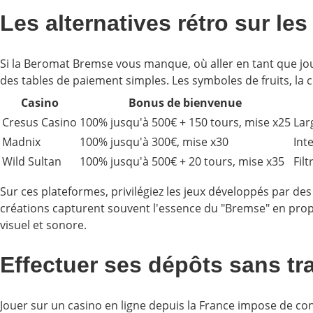
Les alternatives rétro sur l
Si la Beromat Bremse vous manque, où aller en tant que joue
des tables de paiement simples. Les symboles de fruits, la c
Casino
Bonus de bienvenue
Cresus Casino
100% jusqu'à 500€ + 150 tours, mise x25
Lar
Madnix
100% jusqu'à 300€, mise x30
Int
Wild Sultan
100% jusqu'à 500€ + 20 tours, mise x35
Fil
Sur ces plateformes, privilégiez les jeux développés par des
créations capturent souvent l'essence du "Bremse" en prop
visuel et sonore.
Effectuer ses dépôts sans tr
Jouer sur un casino en ligne depuis la France impose de con