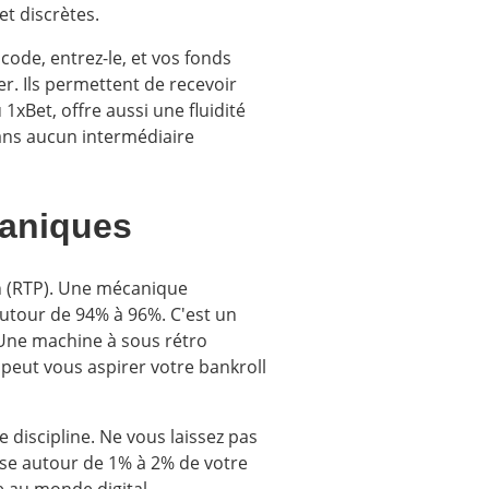
et discrètes.
code, entrez-le, et vos fonds
er. Ils permettent de recevoir
xBet, offre aussi une fluidité
sans aucun intermédiaire
caniques
on (RTP). Une mécanique
autour de 94% à 96%. C'est un
. Une machine à sous rétro
 peut vous aspirer votre bankroll
discipline. Ne vous laissez pas
ase autour de 1% à 2% de votre