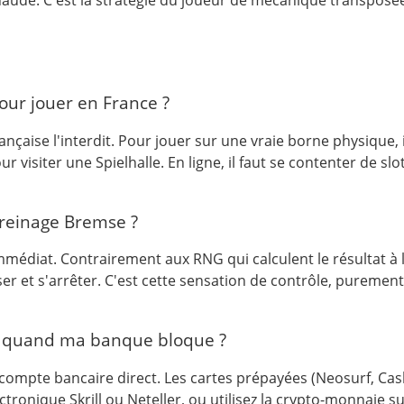
aude. C'est la stratégie du joueur de mécanique transposée
ur jouer en France ?
nçaise l'interdit. Pour jouer sur une vraie borne physique, 
 visiter une Spielhalle. En ligne, il faut se contenter de slo
freinage Bremse ?
médiat. Contrairement aux RNG qui calculent le résultat à l
r et s'arrêter. C'est cette sensation de contrôle, purement i
s quand ma banque bloque ?
ompte bancaire direct. Les cartes prépayées (Neosurf, Cash
ectronique Skrill ou Neteller, ou utilisez la crypto-monnaie su