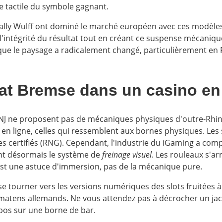
te tactile du symbole gagnant.
ly Wulff ont dominé le marché européen avec ces modèles 
l'intégrité du résultat tout en créant ce suspense mécanique
que le paysage a radicalement changé, particulièrement en F
at Bremse dans un casino en 
'ANJ ne proposent pas de mécaniques physiques d'outre-Rhin
" en ligne, celles qui ressemblent aux bornes physiques. Les 
s certifiés (RNG). Cependant, l'industrie du iGaming a comp
ent désormais le système de
freinage visuel
. Les rouleaux s'arr
est une astuce d'immersion, pas de la mécanique pure.
e tourner vers les versions numériques des slots fruitées à fai
matens allemands. Ne vous attendez pas à décrocher un jack
bos sur une borne de bar.