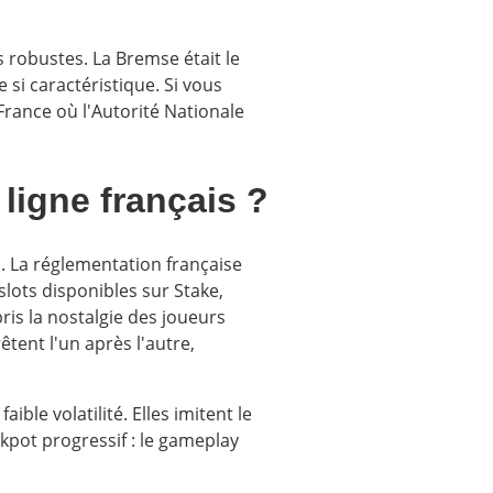
robustes. La Bremse était le
 si caractéristique. Si vous
rance où l'Autorité Nationale
ligne français ?
. La réglementation française
slots disponibles sur Stake,
ris la nostalgie des joueurs
êtent l'un après l'autre,
ble volatilité. Elles imitent le
pot progressif : le gameplay