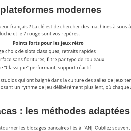
es plateformes modernes
ur français ? La clé est de chercher des machines à sous à 
loche et le 7 rouge sont vos repères.
Points forts pour les jeux rétro
ge choix de slots classiques, retraits rapides
erface sans fioritures, filtre par type de rouleaux
tre "Classique" performant, support réactif
 studios qui ont baigné dans la culture des salles de jeux t
osant un rythme de jeu délibérément plus lent, où chaque 
acas : les méthodes adaptées
tourner les blocages bancaires liés à l'ANJ. Oubliez souvent