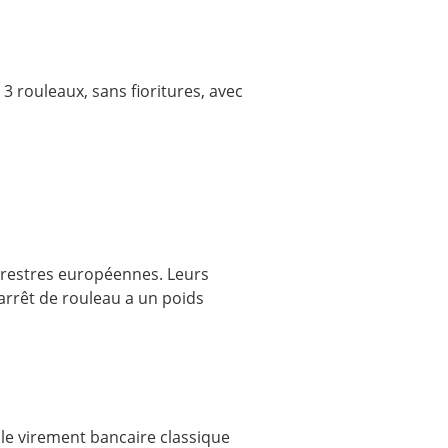
3 rouleaux, sans fioritures, avec
errestres européennes. Leurs
arrêt de rouleau a un poids
 le virement bancaire classique