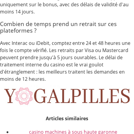
uniquement sur le bonus, avec des délais de validité d'au
moins 14 jours.
Combien de temps prend un retrait sur ces
plateformes ?
Avec Interac ou iDebit, comptez entre 24 et 48 heures une
fois le compte vérifié. Les retraits par Visa ou Mastercard
peuvent prendre jusqu'à 5 jours ouvrables. Le délai de
traitement interne du casino est le vrai goulot
d'étranglement : les meilleurs traitent les demandes en
moins de 12 heures.
Articles similaires
casino machines à sous haute garonne