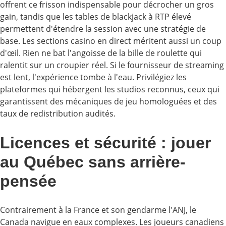
offrent ce frisson indispensable pour décrocher un gros
gain, tandis que les tables de blackjack à RTP élevé
permettent d'étendre la session avec une stratégie de
base. Les sections casino en direct méritent aussi un coup
d'œil. Rien ne bat l'angoisse de la bille de roulette qui
ralentit sur un croupier réel. Si le fournisseur de streaming
est lent, l'expérience tombe à l'eau. Privilégiez les
plateformes qui hébergent les studios reconnus, ceux qui
garantissent des mécaniques de jeu homologuées et des
taux de redistribution audités.
Licences et sécurité : jouer
au Québec sans arrière-
pensée
Contrairement à la France et son gendarme l'ANJ, le
Canada navigue en eaux complexes. Les joueurs canadiens