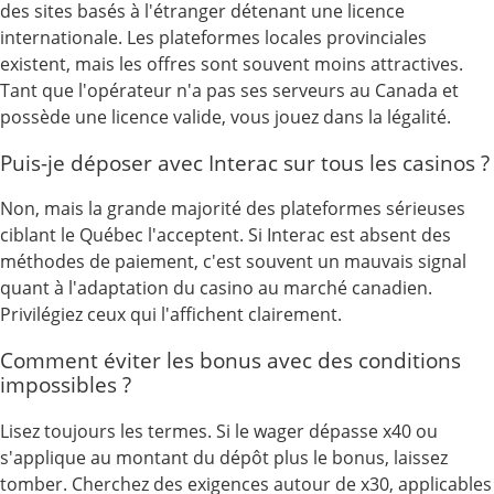
des sites basés à l'étranger détenant une licence
internationale. Les plateformes locales provinciales
existent, mais les offres sont souvent moins attractives.
Tant que l'opérateur n'a pas ses serveurs au Canada et
possède une licence valide, vous jouez dans la légalité.
Puis-je déposer avec Interac sur tous les casinos ?
Non, mais la grande majorité des plateformes sérieuses
ciblant le Québec l'acceptent. Si Interac est absent des
méthodes de paiement, c'est souvent un mauvais signal
quant à l'adaptation du casino au marché canadien.
Privilégiez ceux qui l'affichent clairement.
Comment éviter les bonus avec des conditions
impossibles ?
Lisez toujours les termes. Si le wager dépasse x40 ou
s'applique au montant du dépôt plus le bonus, laissez
tomber. Cherchez des exigences autour de x30, applicables