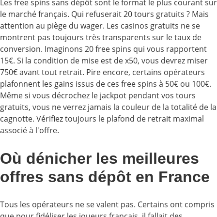
Les free spins sans dépôt sont le format le plus courant sur
le marché français. Qui refuserait 20 tours gratuits ? Mais
attention au piège du wager. Les casinos gratuits ne se
montrent pas toujours très transparents sur le taux de
conversion. Imaginons 20 free spins qui vous rapportent
15€. Si la condition de mise est de x50, vous devrez miser
750€ avant tout retrait. Pire encore, certains opérateurs
plafonnent les gains issus de ces free spins à 50€ ou 100€.
Même si vous décrochez le jackpot pendant vos tours
gratuits, vous ne verrez jamais la couleur de la totalité de la
cagnotte. Vérifiez toujours le plafond de retrait maximal
associé à l'offre.
Où dénicher les meilleures
offres sans dépôt en France
Tous les opérateurs ne se valent pas. Certains ont compris
que pour fidéliser les joueurs français, il fallait des