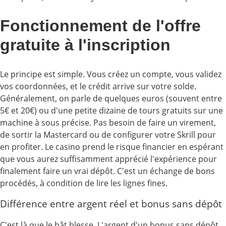
Fonctionnement de l'offre
gratuite à l'inscription
Le principe est simple. Vous créez un compte, vous validez
vos coordonnées, et le crédit arrive sur votre solde.
Généralement, on parle de quelques euros (souvent entre
5€ et 20€) ou d'une petite dizaine de tours gratuits sur une
machine à sous précise. Pas besoin de faire un virement,
de sortir la Mastercard ou de configurer votre Skrill pour
en profiter. Le casino prend le risque financier en espérant
que vous aurez suffisamment apprécié l'expérience pour
finalement faire un vrai dépôt. C'est un échange de bons
procédés, à condition de lire les lignes fines.
Différence entre argent réel et bonus sans dépôt
C'est là que le bât blesse. L'argent d'un bonus sans dépôt