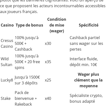
plutôt que les bannières clignotantes. Voici un aperçu de
ce que proposent les acteurs incontournables accessibles
aux joueurs français.
Condition
Casino
Type de bonus
de mise
Spécificité
(wager)
100% jusqu'à
Cashback partiel
Cresus
500€ +
x30
sans wager sur les
Casino
Cashback
pertes
100% jusqu'à
Wild
Interface fluide,
500€ + 20 free
x35
Sultan
dépôt min. 10€
spins
Wager plus
Jusqu'à 1500€
Lucky8
x25
clément que la
sur 3 dépôts
moyenne
Pack de
Spécialiste crypto,
Stake
bienvenue +
x40
bonus adapté
Rakeback