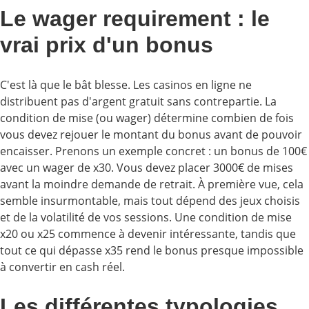
Le wager requirement : le
vrai prix d'un bonus
C'est là que le bât blesse. Les casinos en ligne ne
distribuent pas d'argent gratuit sans contrepartie. La
condition de mise (ou wager) détermine combien de fois
vous devez rejouer le montant du bonus avant de pouvoir
encaisser. Prenons un exemple concret : un bonus de 100€
avec un wager de x30. Vous devez placer 3000€ de mises
avant la moindre demande de retrait. À première vue, cela
semble insurmontable, mais tout dépend des jeux choisis
et de la volatilité de vos sessions. Une condition de mise
x20 ou x25 commence à devenir intéressante, tandis que
tout ce qui dépasse x35 rend le bonus presque impossible
à convertir en cash réel.
Les différentes typologies