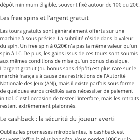
dépôt minimum éligible, souvent fixé autour de 10€ ou 20€.
Les free spins et l'argent gratuit
Les tours gratuits sont généralement offerts sur une
machine à sous précise. La subtilité réside dans la valeur
du spin. Un free spin à 0,20€ n'a pas la même valeur qu'un
spin à 1€. De plus, les gains issus de ces tours sont soumis
aux mêmes conditions de mise qu'un bonus classique.
L'argent gratuit (ou bonus sans dépôt) est plus rare sur le
marché français à cause des restrictions de l'Autorité
Nationale des Jeux (ANJ), mais il existe parfois sous forme
de quelques euros crédités sans nécessiter de paiement
initial. C'est l'occasion de tester l'interface, mais les retraits
restent extrêmement plafonnés.
Le cashback : la sécurité du joueur averti
Oubliez les promesses mirobolantes, le cashback est
souvent l'offre la plus honnête. Vous perdez 100€ sur la