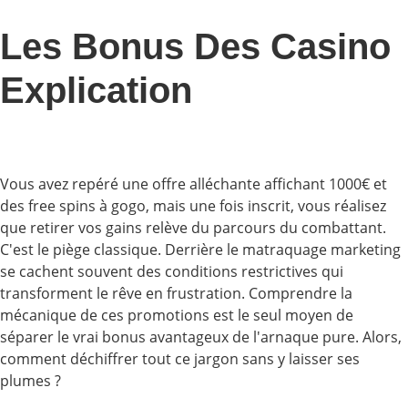
Les Bonus Des Casino
Explication
Vous avez repéré une offre alléchante affichant 1000€ et
des free spins à gogo, mais une fois inscrit, vous réalisez
que retirer vos gains relève du parcours du combattant.
C'est le piège classique. Derrière le matraquage marketing
se cachent souvent des conditions restrictives qui
transforment le rêve en frustration. Comprendre la
mécanique de ces promotions est le seul moyen de
séparer le vrai bonus avantageux de l'arnaque pure. Alors,
comment déchiffrer tout ce jargon sans y laisser ses
plumes ?