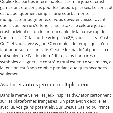
Oubliez les parties interminables. Les mini-jeux et crash
games ont été conçus pour les joueurs pressés. Le concept
est diaboliquement simple : une courbe monte, le
multiplicateur augmente, et vous devez encaisser avant
que la courbe ne s'effondre. Sur Stake, le célèbre jeu de
crash original est un incontournable de la pause rapide.
Vous misez 2€, la courbe grimpe à x2,5, vous clickez "Cash
Out", et vous avez gagné 5€ en moins de temps qu'il n'en
faut pour sucrer son café. C'est le format idéal pour ceux
qui veulent de l'action immédiate, sans fioritures ni
symboles à aligner. Le contrôle total est entre vos mains, et
la tension est à son comble pendant quelques secondes
seulement.
Aviator et autres jeux de multiplicateur
Dans la même veine, les jeux inspirés d'Aviator cartonnent
sur les plateformes françaises. Un petit avion décolle, et
avec lui, vos gains potentiels. Sur Cresus Casino ou Prince