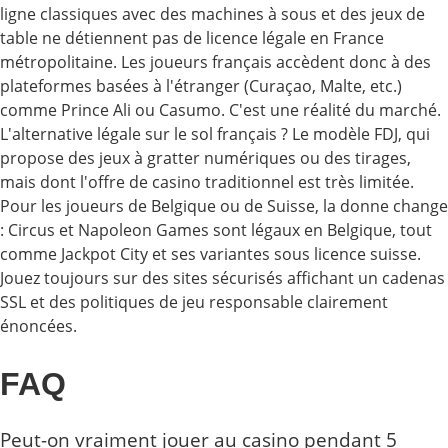
ligne classiques avec des machines à sous et des jeux de
table ne détiennent pas de licence légale en France
métropolitaine. Les joueurs français accèdent donc à des
plateformes basées à l'étranger (Curaçao, Malte, etc.)
comme Prince Ali ou Casumo. C'est une réalité du marché.
L'alternative légale sur le sol français ? Le modèle FDJ, qui
propose des jeux à gratter numériques ou des tirages,
mais dont l'offre de casino traditionnel est très limitée.
Pour les joueurs de Belgique ou de Suisse, la donne change
: Circus et Napoleon Games sont légaux en Belgique, tout
comme Jackpot City et ses variantes sous licence suisse.
Jouez toujours sur des sites sécurisés affichant un cadenas
SSL et des politiques de jeu responsable clairement
énoncées.
FAQ
Peut-on vraiment jouer au casino pendant 5