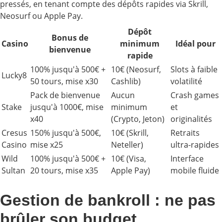
pressés, en tenant compte des dépôts rapides via Skrill,
Neosurf ou Apple Pay.
Dépôt
Bonus de
Casino
minimum
Idéal pour
bienvenue
rapide
100% jusqu'à 500€ +
10€ (Neosurf,
Slots à faible
Lucky8
50 tours, mise x30
Cashlib)
volatilité
Pack de bienvenue
Aucun
Crash games
Stake
jusqu'à 1000€, mise
minimum
et
x40
(Crypto, Jeton)
originalités
Cresus
150% jusqu'à 500€,
10€ (Skrill,
Retraits
Casino
mise x25
Neteller)
ultra-rapides
Wild
100% jusqu'à 500€ +
10€ (Visa,
Interface
Sultan
20 tours, mise x35
Apple Pay)
mobile fluide
Gestion de bankroll : ne pas
brûler son budget