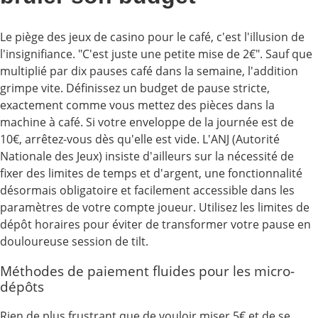
Le piège des jeux de casino pour le café, c'est l'illusion de
l'insignifiance. "C'est juste une petite mise de 2€". Sauf que
multiplié par dix pauses café dans la semaine, l'addition
grimpe vite. Définissez un budget de pause stricte,
exactement comme vous mettez des pièces dans la
machine à café. Si votre enveloppe de la journée est de
10€, arrêtez-vous dès qu'elle est vide. L'ANJ (Autorité
Nationale des Jeux) insiste d'ailleurs sur la nécessité de
fixer des limites de temps et d'argent, une fonctionnalité
désormais obligatoire et facilement accessible dans les
paramètres de votre compte joueur. Utilisez les limites de
dépôt horaires pour éviter de transformer votre pause en
douloureuse session de tilt.
Méthodes de paiement fluides pour les micro-
dépôts
Rien de plus frustrant que de vouloir miser 5€ et de se