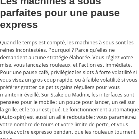
Les machines à sous
parfaites pour une pause
express
Quand le temps est compté, les machines à sous sont les
reines incontestées. Pourquoi ? Parce qu'elles ne
demandent aucune stratégie élaborée. Vous réglez votre
mise, vous lancez les rouleaux, et l'action est immédiate.
Pour une pause café, privilégiez les slots à forte volatilité si
vous visez un gros coup rapide, ou à faible volatilité si vous
préférez gratter de petits gains réguliers pour vous
maintenir éveillé. Sur Stake ou Madnix, les interfaces sont
pensées pour le mobile : un pouce pour lancer, un œil sur
la grille, et le tour est joué. Le fonctionnement automatique
(Auto-spin) est aussi un allié redoutable : vous paramétrez
votre nombre de tours et votre limite de perte, et vous
sirotez votre expresso pendant que les rouleaux tournent