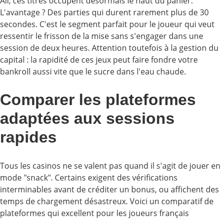
Ali, ces titres occupent désormais le haut du panier.
L'avantage ? Des parties qui durent rarement plus de 30
secondes. C'est le segment parfait pour le joueur qui veut
ressentir le frisson de la mise sans s'engager dans une
session de deux heures. Attention toutefois à la gestion du
capital : la rapidité de ces jeux peut faire fondre votre
bankroll aussi vite que le sucre dans l'eau chaude.
Comparer les plateformes
adaptées aux sessions
rapides
Tous les casinos ne se valent pas quand il s'agit de jouer en
mode "snack". Certains exigent des vérifications
interminables avant de créditer un bonus, ou affichent des
temps de chargement désastreux. Voici un comparatif de
plateformes qui excellent pour les joueurs français