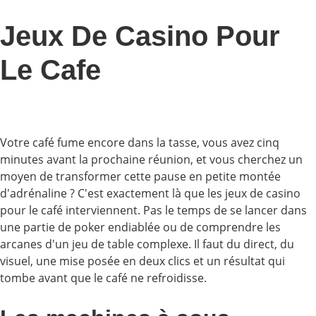
Jeux De Casino Pour
Le Cafe
Votre café fume encore dans la tasse, vous avez cinq
minutes avant la prochaine réunion, et vous cherchez un
moyen de transformer cette pause en petite montée
d'adrénaline ? C'est exactement là que les jeux de casino
pour le café interviennent. Pas le temps de se lancer dans
une partie de poker endiablée ou de comprendre les
arcanes d'un jeu de table complexe. Il faut du direct, du
visuel, une mise posée en deux clics et un résultat qui
tombe avant que le café ne refroidisse.