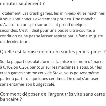
minutes seulement ?
Totalement. Les crash games, les mini-jeux et les machines
à sous sont conçus exactement pour ça. Une manche
d'Aviator ou un spin sur une slot prend quelques
secondes. C'est l'idéal pour une pause ultra-courte, à
condition de ne pas se laisser aspirer par le fameux "juste
un dernier tour".
Quelle est la mise minimum sur les jeux rapides ?
Sur la plupart des plateformes, la mise minimum démarre
à 0,10€ ou 0,20€ par tour sur les machines à sous. Sur les
crash games comme ceux de Stake, vous pouvez même
parier à partir de quelques centimes. De quoi s'amuser
sans entamer son budget café.
Comment déposer de l'argent très vite sans carte
bancaire ?