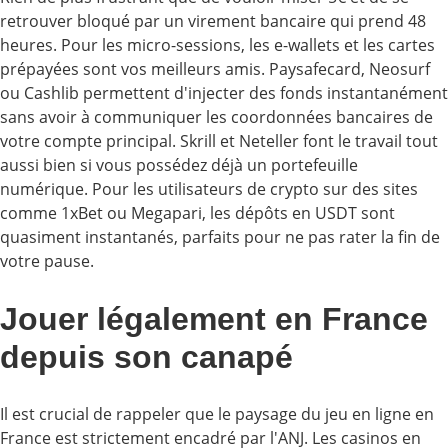
retrouver bloqué par un virement bancaire qui prend 48
heures. Pour les micro-sessions, les e-wallets et les cartes
prépayées sont vos meilleurs amis. Paysafecard, Neosurf
ou Cashlib permettent d'injecter des fonds instantanément
sans avoir à communiquer les coordonnées bancaires de
votre compte principal. Skrill et Neteller font le travail tout
aussi bien si vous possédez déjà un portefeuille
numérique. Pour les utilisateurs de crypto sur des sites
comme 1xBet ou Megapari, les dépôts en USDT sont
quasiment instantanés, parfaits pour ne pas rater la fin de
votre pause.
Jouer légalement en France
depuis son canapé
Il est crucial de rappeler que le paysage du jeu en ligne en
France est strictement encadré par l'ANJ. Les casinos en