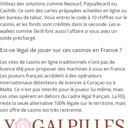
Utilisez des solutions comme Neosurf, Paysafecard ou
Cashlib. Ce sont des cartes prépayées achetées en ligne ou
en bureau de tabac. Vous entrez le code à 10 chiffres sur le
casino, et les fonds sont crédités dans la seconde. Les e-
wallets comme Skrill font aussi l'affaire si vous avez un
solde préchargé.
Est-ce légal de jouer sur ces casinos en France ?
Les sites de casino en ligne traditionnels n'ont pas de
licence ANJ pour proposer des machines à sous en France.
Les joueurs français accèdent à des opérateurs
internationaux détenteurs de licences à Curaçao ou à
Malte. Ce n'est pas interdit pour le joueur lui-même, mais
ces sites opèrent en dehors du cadre légal français. La FDJ
reste la seule alternative 100% légale sur le territoire, mais
son offre de casino est très restreinte.