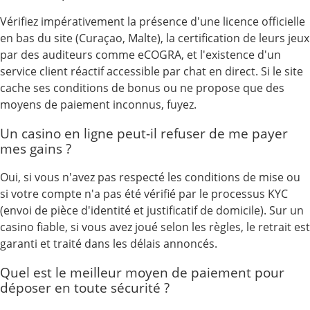
Vérifiez impérativement la présence d'une licence officielle
en bas du site (Curaçao, Malte), la certification de leurs jeux
par des auditeurs comme eCOGRA, et l'existence d'un
service client réactif accessible par chat en direct. Si le site
cache ses conditions de bonus ou ne propose que des
moyens de paiement inconnus, fuyez.
Un casino en ligne peut-il refuser de me payer
mes gains ?
Oui, si vous n'avez pas respecté les conditions de mise ou
si votre compte n'a pas été vérifié par le processus KYC
(envoi de pièce d'identité et justificatif de domicile). Sur un
casino fiable, si vous avez joué selon les règles, le retrait est
garanti et traité dans les délais annoncés.
Quel est le meilleur moyen de paiement pour
déposer en toute sécurité ?