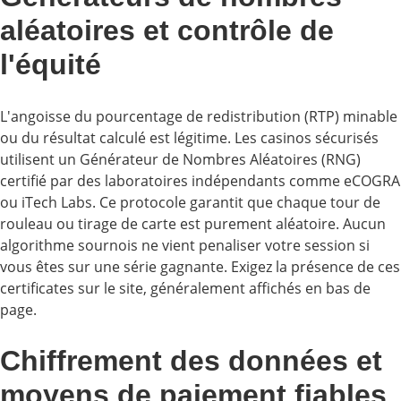
aléatoires et contrôle de
l'équité
L'angoisse du pourcentage de redistribution (RTP) minable
ou du résultat calculé est légitime. Les casinos sécurisés
utilisent un Générateur de Nombres Aléatoires (RNG)
certifié par des laboratoires indépendants comme eCOGRA
ou iTech Labs. Ce protocole garantit que chaque tour de
rouleau ou tirage de carte est purement aléatoire. Aucun
algorithme sournois ne vient penaliser votre session si
vous êtes sur une série gagnante. Exigez la présence de ces
certificates sur le site, généralement affichés en bas de
page.
Chiffrement des données et
moyens de paiement fiables