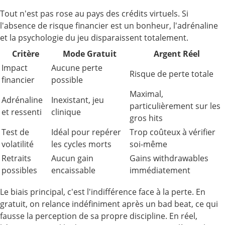
Tout n'est pas rose au pays des crédits virtuels. Si
l'absence de risque financier est un bonheur, l'adrénaline
et la psychologie du jeu disparaissent totalement.
Critère
Mode Gratuit
Argent Réel
Impact
Aucune perte
Risque de perte totale
financier
possible
Maximal,
Adrénaline
Inexistant, jeu
particulièrement sur les
et ressenti
clinique
gros hits
Test de
Idéal pour repérer
Trop coûteux à vérifier
volatilité
les cycles morts
soi-même
Retraits
Aucun gain
Gains withdrawables
possibles
encaissable
immédiatement
Le biais principal, c'est l'indifférence face à la perte. En
gratuit, on relance indéfiniment après un bad beat, ce qui
fausse la perception de sa propre discipline. En réel,