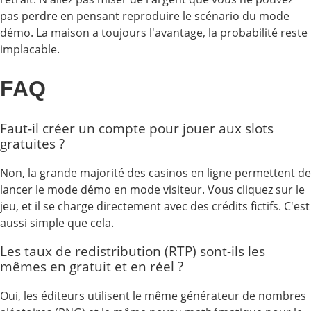
pas perdre en pensant reproduire le scénario du mode
démo. La maison a toujours l'avantage, la probabilité reste
implacable.
FAQ
Faut-il créer un compte pour jouer aux slots
gratuites ?
Non, la grande majorité des casinos en ligne permettent de
lancer le mode démo en mode visiteur. Vous cliquez sur le
jeu, et il se charge directement avec des crédits fictifs. C'est
aussi simple que cela.
Les taux de redistribution (RTP) sont-ils les
mêmes en gratuit et en réel ?
Oui, les éditeurs utilisent le même générateur de nombres