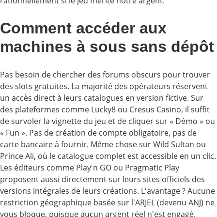
rationnellement si le jeu mérite notre argent.
Comment accéder aux
machines à sous sans dépôt
Pas besoin de chercher des forums obscurs pour trouver
des slots gratuites. La majorité des opérateurs réservent
un accès direct à leurs catalogues en version fictive. Sur
des plateformes comme Lucky8 ou Cresus Casino, il suffit
de survoler la vignette du jeu et de cliquer sur « Démo » ou
« Fun ». Pas de création de compte obligatoire, pas de
carte bancaire à fournir. Même chose sur Wild Sultan ou
Prince Ali, où le catalogue complet est accessible en un clic.
Les éditeurs comme Play'n GO ou Pragmatic Play
proposent aussi directement sur leurs sites officiels des
versions intégrales de leurs créations. L'avantage ? Aucune
restriction géographique basée sur l'ARJEL (devenu ANJ) ne
vous bloque, puisque aucun argent réel n'est engagé.