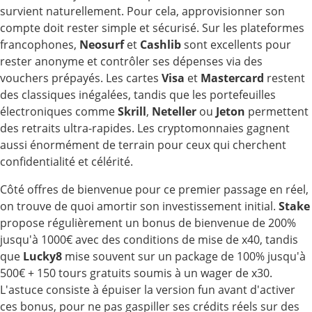
survient naturellement. Pour cela, approvisionner son
compte doit rester simple et sécurisé. Sur les plateformes
francophones,
Neosurf
et
Cashlib
sont excellents pour
rester anonyme et contrôler ses dépenses via des
vouchers prépayés. Les cartes
Visa
et
Mastercard
restent
des classiques inégalées, tandis que les portefeuilles
électroniques comme
Skrill
,
Neteller
ou
Jeton
permettent
des retraits ultra-rapides. Les cryptomonnaies gagnent
aussi énormément de terrain pour ceux qui cherchent
confidentialité et célérité.
Côté offres de bienvenue pour ce premier passage en réel,
on trouve de quoi amortir son investissement initial.
Stake
propose régulièrement un bonus de bienvenue de 200%
jusqu'à 1000€ avec des conditions de mise de x40, tandis
que
Lucky8
mise souvent sur un package de 100% jusqu'à
500€ + 150 tours gratuits soumis à un wager de x30.
L'astuce consiste à épuiser la version fun avant d'activer
ces bonus, pour ne pas gaspiller ses crédits réels sur des