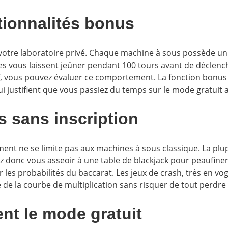
nctionnalités bonus
 votre laboratoire privé. Chaque machine à sous possède un
s vous laissent jeûner pendant 100 tours avant de déclench
ctif, vous pouvez évaluer ce comportement. La fonction bonus 
ui justifient que vous passiez du temps sur le mode gratuit a
s sans inscription
ment ne se limite pas aux machines à sous classique. La plu
z donc vous asseoir à une table de blackjack pour peaufiner
 les probabilités du baccarat. Les jeux de crash, très en v
de la courbe de multiplication sans risquer de tout perdre
nt le mode gratuit