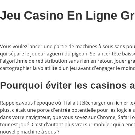
Jeu Casino En Ligne Gr
Vous voulez lancer une partie de machines à sous sans pour
qui sépare le joueur aguerri du pigeon. Se lancer tête baiss
l'algorithme de redistribution sans rien en retour. Jouer g
cartographier la volatilité d'un jeu avant d'engager le moin
Pourquoi éviter les casinos 
Rappelez-vous l'époque où il fallait télécharger un fichier
plus, c'était une porte d'entrée potentielle pour les logici
dans votre navigateur, que vous soyez sur Chrome, Safari ou 
tour est joué. C'est d'autant plus vrai sur mobile : qui a e
nouvelle machine à sous ?