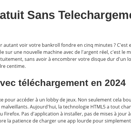
atuit Sans Telechargem
 autant voir votre bankroll fondre en cinq minutes ? C'est 
ée sur une nouvelle machine avec de l'argent réel, c'est le 
ratuitement, sans avoir à encombrer votre disque dur d'un lo
dre centime.
avec téléchargement en 2024
 .exe pour accéder à un lobby de jeux. Non seulement cela bo
els malveillants. Aujourd'hui, la technologie HTML5 a tout c
Firefox. Pas d'application à installer, pas de mises à jour à
ncore la patience de charger une app lourde pour simplement 