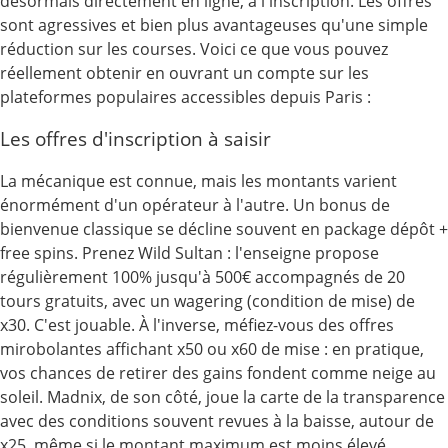
désormais directement en ligne, à l'inscription. Les offres
sont agressives et bien plus avantageuses qu'une simple
réduction sur les courses. Voici ce que vous pouvez
réellement obtenir en ouvrant un compte sur les
plateformes populaires accessibles depuis Paris :
Les offres d'inscription à saisir
La mécanique est connue, mais les montants varient
énormément d'un opérateur à l'autre. Un bonus de
bienvenue classique se décline souvent en package dépôt +
free spins. Prenez Wild Sultan : l'enseigne propose
régulièrement 100% jusqu'à 500€ accompagnés de 20
tours gratuits, avec un wagering (condition de mise) de
x30. C'est jouable. À l'inverse, méfiez-vous des offres
mirobolantes affichant x50 ou x60 de mise : en pratique,
vos chances de retirer des gains fondent comme neige au
soleil. Madnix, de son côté, joue la carte de la transparence
avec des conditions souvent revues à la baisse, autour de
x25, même si le montant maximum est moins élevé.