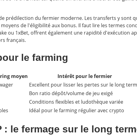
s de prédilection du fermier moderne. Les transferts y sont q
oyens de l'éligibilité aux bonus. Il faut lire les termes con
e ou 1xBet, offrent également une rapidité d'exécution ap
rs français.
our le farming
ring moyen
Intérêt pour le fermier
wager
Excellent pour lisser les pertes sur le long ter
Bon ratio dépôt/volume de jeu exigé
Conditions flexibles et ludothèque variée
bles
Idéal pour le farming régulier avec crypto
 le fermage sur le long term