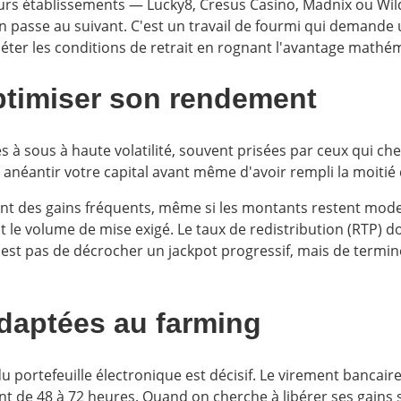
sieurs établissements — Lucky8, Cresus Casino, Madnix ou Wi
n passe au suivant. C'est un travail de fourmi qui demande u
léter les conditions de retrait en rognant l'avantage mathé
optimiser son rendement
 à sous à haute volatilité, souvent prisées par ceux qui che
 anéantir votre capital avant même d'avoir rempli la moitié
ordent des gains fréquents, même si les montants restent mode
nt le volume de mise exigé. Le taux de redistribution (RTP) 
est pas de décrocher un jackpot progressif, mais de termin
daptées au farming
u portefeuille électronique est décisif. Le virement bancaire
 de 48 à 72 heures. Quand on cherche à libérer ses gains su