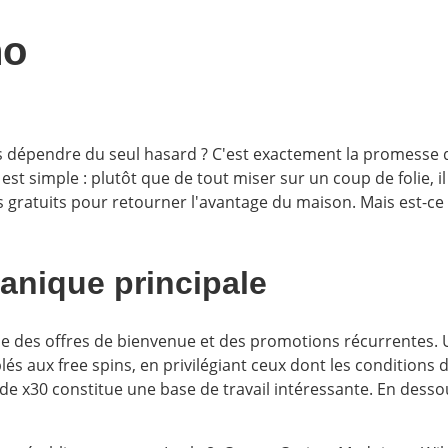
no
s dépendre du seul hasard ? C'est exactement la promesse qu
st simple : plutôt que de tout miser sur un coup de folie, il 
gratuits pour retourner l'avantage du maison. Mais est-ce 
anique principale
que des offres de bienvenue et des promotions récurrentes.
és aux free spins, en privilégiant ceux dont les conditions d
de x30 constitue une base de travail intéressante. En dess