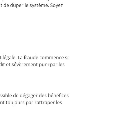
nt de duper le système. Soyez
ait légale. La fraude commence si
dit et sévèrement puni par les
ossible de dégager des bénéfices
nt toujours par rattraper les