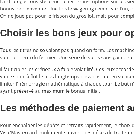
La stratégie consiste à enchaîner les inscriptions sur plu
bonus de bienvenue. Une fois le wagering rempli sur l'un, o
On ne joue pas pour le frisson du gros lot, mais pour comp
Choisir les bons jeux pour 
Tous les titres ne se valent pas quand on farm. Les machines
sont l'ennemi du fermier. Une série de spins sans gain peut
Il faut cibler les créneaux à faible volatilité. Ces jeux acc
votre solde à flot le plus longtemps possible tout en valida
limiter l'hémorragie mathématique à chaque tour. Le but n'
ayant préservé au maximum le bonus initial.
Les méthodes de paiement a
Pour enchaîner les dépôts et retraits rapidement, le choix d
Visa/Mastercard impliquent souvent des délais de traitement