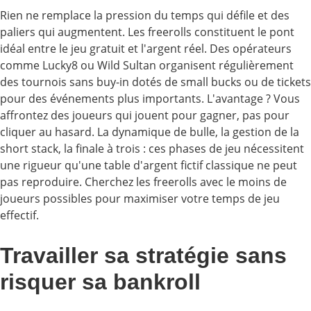
Rien ne remplace la pression du temps qui défile et des
paliers qui augmentent. Les freerolls constituent le pont
idéal entre le jeu gratuit et l'argent réel. Des opérateurs
comme Lucky8 ou Wild Sultan organisent régulièrement
des tournois sans buy-in dotés de small bucks ou de tickets
pour des événements plus importants. L'avantage ? Vous
affrontez des joueurs qui jouent pour gagner, pas pour
cliquer au hasard. La dynamique de bulle, la gestion de la
short stack, la finale à trois : ces phases de jeu nécessitent
une rigueur qu'une table d'argent fictif classique ne peut
pas reproduire. Cherchez les freerolls avec le moins de
joueurs possibles pour maximiser votre temps de jeu
effectif.
Travailler sa stratégie sans
risquer sa bankroll