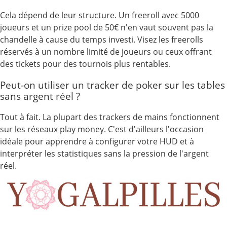
Cela dépend de leur structure. Un freeroll avec 5000
joueurs et un prize pool de 50€ n'en vaut souvent pas la
chandelle à cause du temps investi. Visez les freerolls
réservés à un nombre limité de joueurs ou ceux offrant
des tickets pour des tournois plus rentables.
Peut-on utiliser un tracker de poker sur les tables
sans argent réel ?
Tout à fait. La plupart des trackers de mains fonctionnent
sur les réseaux play money. C'est d'ailleurs l'occasion
idéale pour apprendre à configurer votre HUD et à
interpréter les statistiques sans la pression de l'argent
réel.