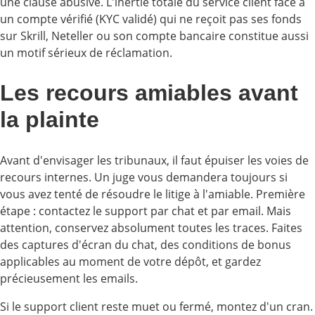
une clause abusive. L'inertie totale du service client face à
un compte vérifié (KYC validé) qui ne reçoit pas ses fonds
sur Skrill, Neteller ou son compte bancaire constitue aussi
un motif sérieux de réclamation.
Les recours amiables avant
la plainte
Avant d'envisager les tribunaux, il faut épuiser les voies de
recours internes. Un juge vous demandera toujours si
vous avez tenté de résoudre le litige à l'amiable. Première
étape : contactez le support par chat et par email. Mais
attention, conservez absolument toutes les traces. Faites
des captures d'écran du chat, des conditions de bonus
applicables au moment de votre dépôt, et gardez
précieusement les emails.
Si le support client reste muet ou fermé, montez d'un cran.