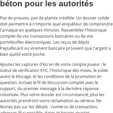
béton pour les autorités
Pas de preuves, pas de plainte crédible. Un dossier solide
doit permettre à n'importe quel enquêteur de comprendre
l'arnaque en quelques minutes. Rassemblez l'historique
complet de vos transactions bancaires ou de vos
portefeuilles électroniques. Les reçus de dépôt
Paysafecard ou virement bancaire prouvent que l'argent a
bien quitté votre poche.
Ajoutez les captures d'écran de votre compte joueur : le
statut de vérification KYC, l'historique des mises, le solde
avant le blocage, et les conditions de la promotion en
question. Incluez le fil de discussion complet avec le
support, du premier message à la dernière réponse
robotisée. Plus votre dossier est circonstancié, plus les
autorités prendront votre réclamation au sérieux. Ne
lésinez pas sur les détails : numéros de transaction,
adresses IP si possible, dates et heures exactes.