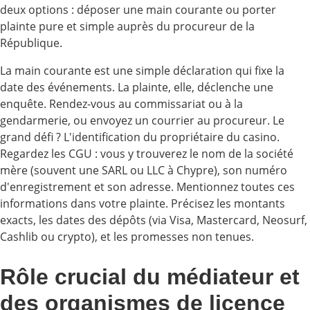
deux options : déposer une main courante ou porter
plainte pure et simple auprès du procureur de la
République.
La main courante est une simple déclaration qui fixe la
date des événements. La plainte, elle, déclenche une
enquête. Rendez-vous au commissariat ou à la
gendarmerie, ou envoyez un courrier au procureur. Le
grand défi ? L'identification du propriétaire du casino.
Regardez les CGU : vous y trouverez le nom de la société
mère (souvent une SARL ou LLC à Chypre), son numéro
d'enregistrement et son adresse. Mentionnez toutes ces
informations dans votre plainte. Précisez les montants
exacts, les dates des dépôts (via Visa, Mastercard, Neosurf,
Cashlib ou crypto), et les promesses non tenues.
Rôle crucial du médiateur et
des organismes de licence