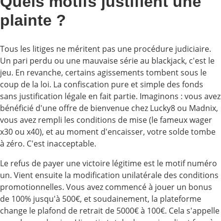
Quels motifs justifient une
plainte ?
Tous les litiges ne méritent pas une procédure judiciaire.
Un pari perdu ou une mauvaise série au blackjack, c'est le
jeu. En revanche, certains agissements tombent sous le
coup de la loi. La confiscation pure et simple des fonds
sans justification légale en fait partie. Imaginons : vous avez
bénéficié d'une offre de bienvenue chez Lucky8 ou Madnix,
vous avez rempli les conditions de mise (le fameux wager
x30 ou x40), et au moment d'encaisser, votre solde tombe
à zéro. C'est inacceptable.
Le refus de payer une victoire légitime est le motif numéro
un. Vient ensuite la modification unilatérale des conditions
promotionnelles. Vous avez commencé à jouer un bonus
de 100% jusqu'à 500€, et soudainement, la plateforme
change le plafond de retrait de 5000€ à 100€. Cela s'appelle