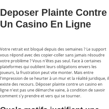
Deposer Plainte Contre
Un Casino En Ligne
Votre retrait est bloqué depuis des semaines ? Le support
vous répond avec des copier-coller sans jamais résoudre
votre problème ? Vous n'êtes pas seul. Face à certaines
plateformes qui oublient leurs obligations envers les
joueurs, la frustration peut vite monter. Mais entre
l'impression de se heurter à un mur et la réalité juridique, il
existe des recours. Déposer plainte contre un casino en
ligne n'est pas une démarche vaine, à condition de savoir
comment s'y prendre et vers qui se tourner.