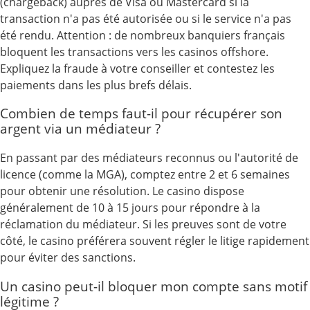
(chargeback) auprès de Visa ou Mastercard si la
transaction n'a pas été autorisée ou si le service n'a pas
été rendu. Attention : de nombreux banquiers français
bloquent les transactions vers les casinos offshore.
Expliquez la fraude à votre conseiller et contestez les
paiements dans les plus brefs délais.
Combien de temps faut-il pour récupérer son
argent via un médiateur ?
En passant par des médiateurs reconnus ou l'autorité de
licence (comme la MGA), comptez entre 2 et 6 semaines
pour obtenir une résolution. Le casino dispose
généralement de 10 à 15 jours pour répondre à la
réclamation du médiateur. Si les preuves sont de votre
côté, le casino préférera souvent régler le litige rapidement
pour éviter des sanctions.
Un casino peut-il bloquer mon compte sans motif
légitime ?